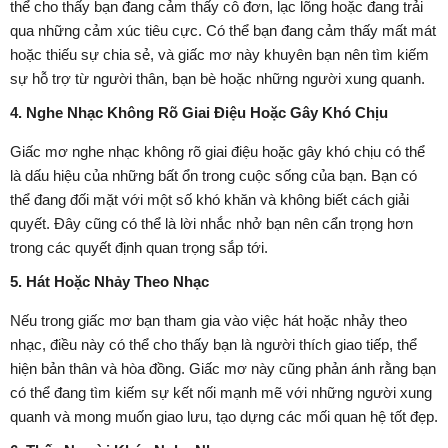
thể cho thấy bạn đang cảm thấy cô đơn, lạc lõng hoặc đang trải
qua những cảm xúc tiêu cực. Có thể bạn đang cảm thấy mất mát
hoặc thiếu sự chia sẻ, và giấc mơ này khuyên bạn nên tìm kiếm
sự hỗ trợ từ người thân, bạn bè hoặc những người xung quanh.
4. Nghe Nhạc Không Rõ Giai Điệu Hoặc Gây Khó Chịu
Giấc mơ nghe nhạc không rõ giai điệu hoặc gây khó chịu có thể
là dấu hiệu của những bất ổn trong cuộc sống của bạn. Bạn có
thể đang đối mặt với một số khó khăn và không biết cách giải
quyết. Đây cũng có thể là lời nhắc nhở bạn nên cẩn trọng hơn
trong các quyết định quan trọng sắp tới.
5. Hát Hoặc Nhảy Theo Nhạc
Nếu trong giấc mơ bạn tham gia vào việc hát hoặc nhảy theo
nhạc, điều này có thể cho thấy bạn là người thích giao tiếp, thể
hiện bản thân và hòa đồng. Giấc mơ này cũng phản ánh rằng bạn
có thể đang tìm kiếm sự kết nối mạnh mẽ với những người xung
quanh và mong muốn giao lưu, tạo dựng các mối quan hệ tốt đẹp.