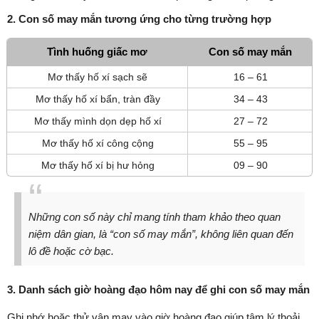
2. Con số may mắn tương ứng cho từng trường hợp
Tình huống giấc mơ
Con số may mắn
Mơ thấy hố xí sạch sẽ
16 – 61
Mơ thấy hố xí bẩn, tràn đầy
34 – 43
Mơ thấy mình dọn dẹp hố xí
27 – 72
Mơ thấy hố xí công cộng
55 – 95
Mơ thấy hố xí bị hư hỏng
09 – 90
Những con số này chỉ mang tính tham khảo theo quan
niệm dân gian, là “con số may mắn”, không liên quan đến
lô đề hoặc cờ bạc.
3. Danh sách giờ hoàng đạo hôm nay để ghi con số may mắn
Ghi nhớ hoặc thử vận may vào giờ hoàng đạo giúp tâm lý thoải