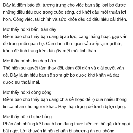
Đây là điềm báo tốt, tượng trưng cho việc bạn sắp loại bỏ được
những điều tiêu cực trong cuộc sống, có khởi đầu mới thuận lợi
hơn. Công việc, tài chính và sức khỏe đều có dấu hiệu cải thiện.
Mơ thấy hố xí bẩn, tràn đầy
Điềm báo cho thấy bạn đang bị áp lực, căng thẳng hoặc gặp vấn
đề trong mối quan hệ. Cần dành thời gian sắp xếp lại mọi thứ,
tránh để tình trạng kéo dài gây mệt mỏi tinh thần.
Mơ thấy mình dọn dẹp hố xí
Thể hiện sự quyết tâm thay đổi, dám đối diện và giải quyết vấn
đề. Đây là tín hiệu bạn sẽ sớm gỡ bỏ được khó khăn và đạt
được sự thoải mái.
Mơ thấy hố xí công cộng
Điềm báo cho thấy bạn đang chia sẻ hoặc để lộ quá nhiều thông
tin cá nhân cho người khác. Hãy thận trọng để tránh bị lợi dụng.
Mơ thấy hố xí bị hư hỏng
Phản ánh những kế hoạch bạn đang thực hiện có thể gặp trở ngại
bất ngờ. Lời khuyên là nên chuẩn bị phương án dự phòng.