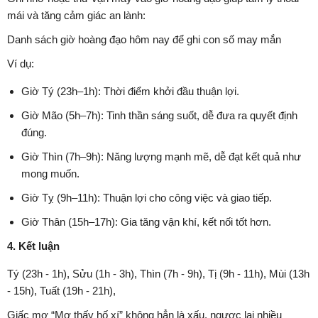
mái và tăng cảm giác an lành:
Danh sách giờ hoàng đạo hôm nay để ghi con số may mắn
Ví dụ:
Giờ Tý (23h–1h): Thời điểm khởi đầu thuận lợi.
Giờ Mão (5h–7h): Tinh thần sáng suốt, dễ đưa ra quyết định
đúng.
Giờ Thìn (7h–9h): Năng lượng mạnh mẽ, dễ đạt kết quả như
mong muốn.
Giờ Tỵ (9h–11h): Thuận lợi cho công việc và giao tiếp.
Giờ Thân (15h–17h): Gia tăng vận khí, kết nối tốt hơn.
4. Kết luận
Tý (23h - 1h), Sửu (1h - 3h), Thìn (7h - 9h), Tị (9h - 11h), Mùi (13h
- 15h), Tuất (19h - 21h),
Giấc mơ “Mơ thấy hố xí” không hẳn là xấu, ngược lại nhiều