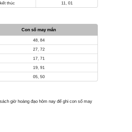
kết thúc
11, 01
Con số may mắn
48, 84
27, 72
17, 71
19, 91
05, 50
 sách giờ hoàng đạo hôm nay để ghi con số may