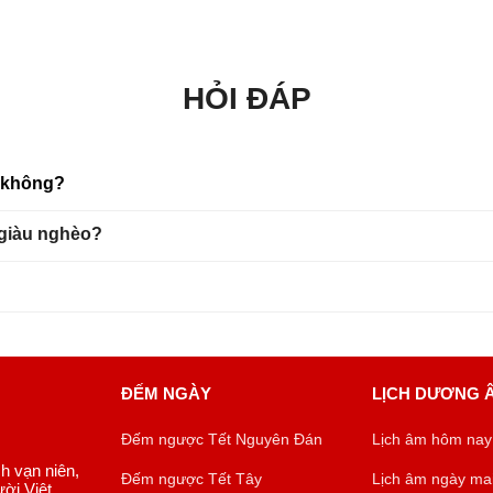
HỎI ĐÁP
u không?
 giàu nghèo?
ĐẾM NGÀY
LỊCH DƯƠNG 
Đếm ngược Tết Nguyên Đán
Lịch âm hôm nay
ch vạn niên,
Đếm ngược Tết Tây
Lịch âm ngày ma
ời Việt