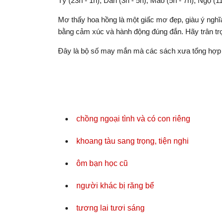
Tý (23h - 1h), Dần (3h - 5h), Mão (5h - 7h), Ngọ (11
Mơ thấy hoa hồng là một giấc mơ đẹp, giàu ý nghĩa
bằng cảm xúc và hành động đúng đắn. Hãy trân tr
Đây là bộ số may mắn mà các sách xưa tổng hợp 
chồng ngoại tình và có con riêng
khoang tàu sang trọng, tiện nghi
ôm bạn học cũ
người khác bị răng bể
tương lai tươi sáng