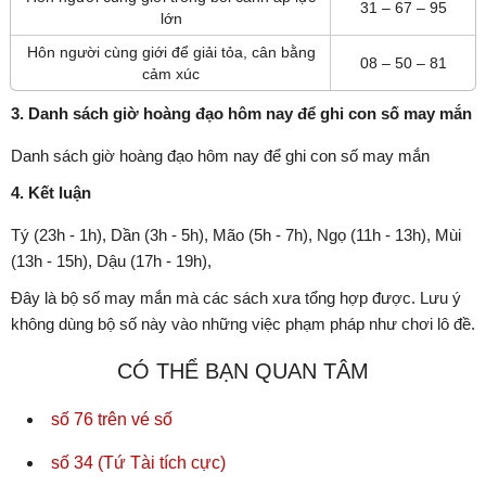
31 – 67 – 95
lớn
Hôn người cùng giới để giải tỏa, cân bằng
08 – 50 – 81
cảm xúc
3. Danh sách giờ hoàng đạo hôm nay để ghi con số may mắn
Danh sách giờ hoàng đạo hôm nay để ghi con số may mắn
4. Kết luận
Tý (23h - 1h), Dần (3h - 5h), Mão (5h - 7h), Ngọ (11h - 13h), Mùi
(13h - 15h), Dậu (17h - 19h),
Đây là bộ số may mắn mà các sách xưa tổng hợp được. Lưu ý
không dùng bộ số này vào những việc phạm pháp như chơi lô đề.
CÓ THỂ BẠN QUAN TÂM
số 76 trên vé số
số 34 (Tứ Tài tích cực)