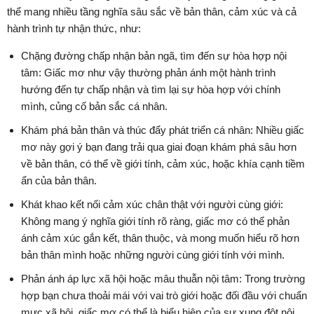
thể mang nhiều tầng nghĩa sâu sắc về bản thân, cảm xúc và cả
hành trình tự nhận thức, như:
Chặng đường chấp nhận bản ngã, tìm đến sự hòa hợp nội
tâm: Giấc mơ như vậy thường phản ánh một hành trình
hướng đến tự chấp nhận và tìm lại sự hòa hợp với chính
mình, củng cố bản sắc cá nhân.
Khám phá bản thân và thúc đẩy phát triển cá nhân: Nhiều giấc
mơ này gợi ý bạn đang trải qua giai đoạn khám phá sâu hơn
về bản thân, có thể về giới tính, cảm xúc, hoặc khía cạnh tiềm
ẩn của bản thân.
Khát khao kết nối cảm xúc chân thật với người cùng giới:
Không mang ý nghĩa giới tính rõ ràng, giấc mơ có thể phản
ánh cảm xúc gắn kết, thân thuộc, và mong muốn hiểu rõ hơn
bản thân mình hoặc những người cùng giới tính với mình.
Phản ánh áp lực xã hội hoặc mâu thuẫn nội tâm: Trong trường
hợp bạn chưa thoải mái với vai trò giới hoặc đối đầu với chuẩn
mực xã hội, giấc mơ có thể là biểu hiện của sự xung đột nội