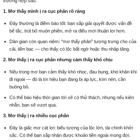
trường hợp sau:
1. Mơ thấy mình ị ra cục phân rõ ràng
Đây thường là điềm báo tốt: bạn sắp giải quyết được vấn đề
bế tắc, trút bỏ muộn phiền, mở ra điều mới thuận lợi hơn.
Dân gian còn quan niệm: “mơ thấy phân” tượng trưng cho của
cải, tiền bạc — cho thấy có lộc bất ngờ hoặc thu nhập tăng.
2. Mơ thấy ị ra cục phân nhưng cảm thấy khó chịu
Nếu trong mơ bạn cảm thấy khó nhọc, đau bụng, khó khăn khi
đi ngoài — đó là tín hiệu bạn đang bị áp lực, kìm nén, cần
buông bỏ.
Có thể báo hiệu thời gian tới sẽ có thử thách, nhưng nếu kiên
nhẫn, bạn sẽ vượt qua.
3. Mơ thấy ị ra nhiều cục phân
Đây là giấc mơ cát lợi: biểu tượng của lộc lớn, tài chính khởi
sắc. Có thể bạn sắp nhận được khoản tiền ngoài mong đợi.