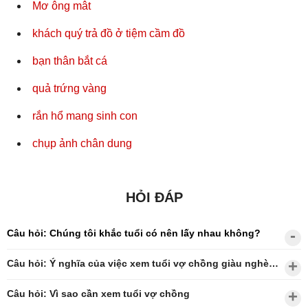
Mơ ông mât
khách quý trả đồ ở tiệm cầm đồ
bạn thân bắt cá
quả trứng vàng
rắn hổ mang sinh con
chụp ảnh chân dung
HỎI ĐÁP
Câu hỏi: Chúng tôi khắc tuổi có nên lấy nhau không?
Câu hỏi: Ý nghĩa của việc xem tuổi vợ chồng giàu nghèo?
Câu hỏi: Vì sao cần xem tuổi vợ chồng