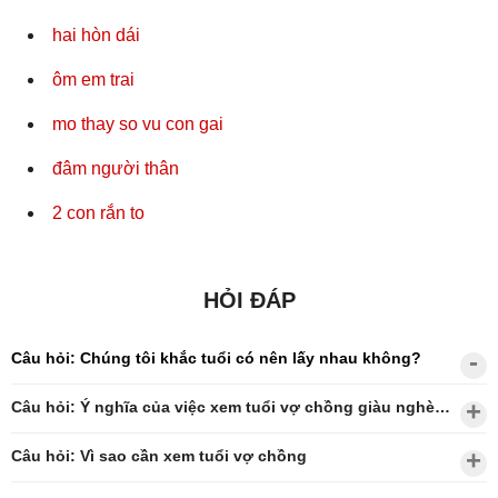
hai hòn dái
ôm em trai
mo thay so vu con gai
đâm người thân
2 con rắn to
HỎI ĐÁP
Câu hỏi: Chúng tôi khắc tuổi có nên lấy nhau không?
Câu hỏi: Ý nghĩa của việc xem tuổi vợ chồng giàu nghèo?
Câu hỏi: Vì sao cần xem tuổi vợ chồng