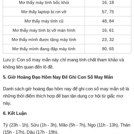
Mơ thấy máy tính bốc khói
16, 18
Mơ thấy laptop bị rơi vỡ
57, 75
Mơ thấy máy tính cũ
48, 84
Mơ thấy máy tính bị vỡ màn hình
16, 61
Mơ thấy mình được tặng máy tính
23, 32
Mơ thấy mình đang đập máy tính
90, 65
Lưu ý: Con số may mắn này chỉ mang tính chất tham khảo và
không liên quan đến lô đề.
5. Giờ Hoàng Đạo Hôm Nay Để Ghi Con Số May Mắn
Danh sách giờ hoàng đạo hôm nay để ghi con số may mắn sẽ là
những thời điểm thích hợp để bạn tận dụng cơ hội từ giấc mơ
này.
6. Kết Luận
Tý (23h - 1h), Sửu (1h - 3h), Mão (5h - 7h), Ngọ (11h - 13h), Thân
(15h - 17h), Dậu (17h - 19h),