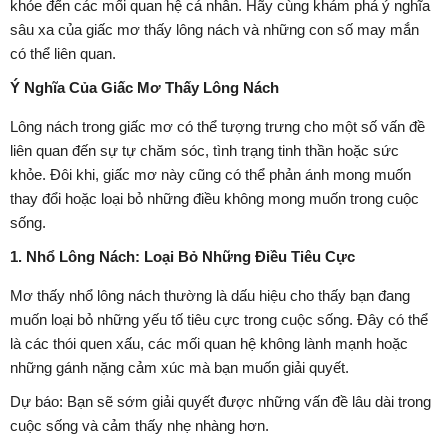
khỏe đến các mối quan hệ cá nhân. Hãy cùng khám phá ý nghĩa
sâu xa của giấc mơ thấy lông nách và những con số may mắn
có thể liên quan.
Ý Nghĩa Của Giấc Mơ Thấy Lông Nách
Lông nách trong giấc mơ có thể tượng trưng cho một số vấn đề
liên quan đến sự tự chăm sóc, tình trạng tinh thần hoặc sức
khỏe. Đôi khi, giấc mơ này cũng có thể phản ánh mong muốn
thay đổi hoặc loại bỏ những điều không mong muốn trong cuộc
sống.
1. Nhổ Lông Nách: Loại Bỏ Những Điều Tiêu Cực
Mơ thấy nhổ lông nách thường là dấu hiệu cho thấy bạn đang
muốn loại bỏ những yếu tố tiêu cực trong cuộc sống. Đây có thể
là các thói quen xấu, các mối quan hệ không lành mạnh hoặc
những gánh nặng cảm xúc mà bạn muốn giải quyết.
Dự báo: Bạn sẽ sớm giải quyết được những vấn đề lâu dài trong
cuộc sống và cảm thấy nhẹ nhàng hơn.