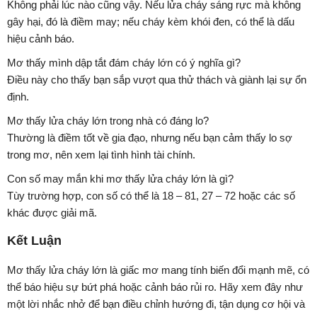
Không phải lúc nào cũng vậy. Nếu lửa cháy sáng rực mà không
gây hại, đó là điềm may; nếu cháy kèm khói đen, có thể là dấu
hiệu cảnh báo.
Mơ thấy mình dập tắt đám cháy lớn có ý nghĩa gì?
Điều này cho thấy bạn sắp vượt qua thử thách và giành lại sự ổn
định.
Mơ thấy lửa cháy lớn trong nhà có đáng lo?
Thường là điềm tốt về gia đạo, nhưng nếu bạn cảm thấy lo sợ
trong mơ, nên xem lại tình hình tài chính.
Con số may mắn khi mơ thấy lửa cháy lớn là gì?
Tùy trường hợp, con số có thể là 18 – 81, 27 – 72 hoặc các số
khác được giải mã.
Kết Luận
Mơ thấy lửa cháy lớn là giấc mơ mang tính biến đổi mạnh mẽ, có
thể báo hiệu sự bứt phá hoặc cảnh báo rủi ro. Hãy xem đây như
một lời nhắc nhở để bạn điều chỉnh hướng đi, tận dụng cơ hội và