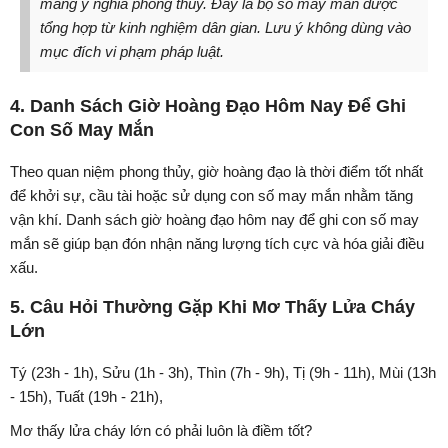
mang ý nghĩa phong thủy. Đây là bộ số may mắn được
tổng hợp từ kinh nghiệm dân gian. Lưu ý không dùng vào
mục đích vi phạm pháp luật.
4. Danh Sách Giờ Hoàng Đạo Hôm Nay Để Ghi
Con Số May Mắn
Theo quan niệm phong thủy, giờ hoàng đạo là thời điểm tốt nhất
để khởi sự, cầu tài hoặc sử dụng con số may mắn nhằm tăng
vận khí. Danh sách giờ hoàng đạo hôm nay để ghi con số may
mắn sẽ giúp bạn đón nhận năng lượng tích cực và hóa giải điều
xấu.
5. Câu Hỏi Thường Gặp Khi Mơ Thấy Lửa Cháy
Lớn
Tý (23h - 1h), Sửu (1h - 3h), Thìn (7h - 9h), Tị (9h - 11h), Mùi (13h
- 15h), Tuất (19h - 21h),
Mơ thấy lửa cháy lớn có phải luôn là điềm tốt?