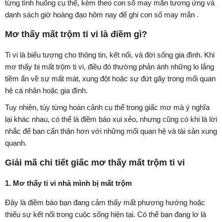
từng tình huống cụ thể, kèm theo con số may mắn tương ứng và
danh sách giờ hoàng đạo hôm nay để ghi con số may mắn .
Mơ thấy mất trộm ti vi là điềm gì?
Ti vi là biểu tượng cho thông tin, kết nối, và đời sống gia đình. Khi
mơ thấy bị mất trộm ti vi, điều đó thường phản ánh những lo lắng
tiềm ẩn về sự mất mát, xung đột hoặc sự đứt gãy trong mối quan
hệ cá nhân hoặc gia đình.
Tuy nhiên, tùy từng hoàn cảnh cụ thể trong giấc mơ mà ý nghĩa
lại khác nhau, có thể là điềm báo xui xẻo, nhưng cũng có khi là lời
nhắc để bạn cẩn thận hơn với những mối quan hệ và tài sản xung
quanh.
Giải mã chi tiết giấc mơ thấy mất trộm ti vi
1. Mơ thấy ti vi nhà mình bị mất trộm
Đây là điềm báo bạn đang cảm thấy mất phương hướng hoặc
thiếu sự kết nối trong cuộc sống hiện tại. Có thể bạn đang lơ là