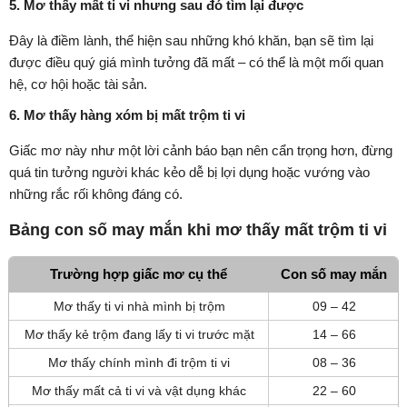
5. Mơ thấy mất ti vi nhưng sau đó tìm lại được
Đây là điềm lành, thể hiện sau những khó khăn, bạn sẽ tìm lại
được điều quý giá mình tưởng đã mất – có thể là một mối quan
hệ, cơ hội hoặc tài sản.
6. Mơ thấy hàng xóm bị mất trộm ti vi
Giấc mơ này như một lời cảnh báo bạn nên cẩn trọng hơn, đừng
quá tin tưởng người khác kẻo dễ bị lợi dụng hoặc vướng vào
những rắc rối không đáng có.
Bảng con số may mắn khi mơ thấy mất trộm ti vi
Trường hợp giấc mơ cụ thể
Con số may mắn
Mơ thấy ti vi nhà mình bị trộm
09 – 42
Mơ thấy kẻ trộm đang lấy ti vi trước mặt
14 – 66
Mơ thấy chính mình đi trộm ti vi
08 – 36
Mơ thấy mất cả ti vi và vật dụng khác
22 – 60