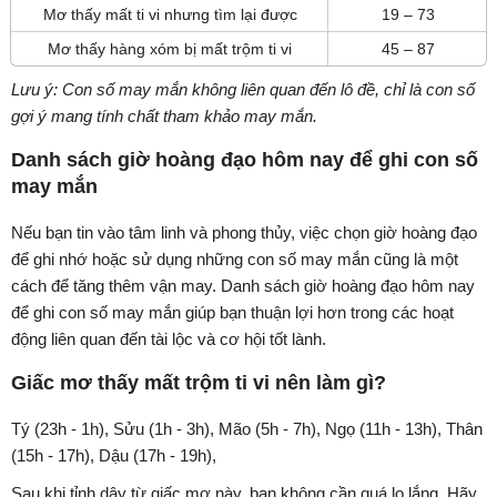
Mơ thấy mất ti vi nhưng tìm lại được
19 – 73
Mơ thấy hàng xóm bị mất trộm ti vi
45 – 87
Lưu ý: Con số may mắn không liên quan đến lô đề, chỉ là con số
gợi ý mang tính chất tham khảo may mắn.
Danh sách giờ hoàng đạo hôm nay để ghi con số
may mắn
Nếu bạn tin vào tâm linh và phong thủy, việc chọn giờ hoàng đạo
để ghi nhớ hoặc sử dụng những con số may mắn cũng là một
cách để tăng thêm vận may. Danh sách giờ hoàng đạo hôm nay
để ghi con số may mắn giúp bạn thuận lợi hơn trong các hoạt
động liên quan đến tài lộc và cơ hội tốt lành.
Giấc mơ thấy mất trộm ti vi nên làm gì?
Tý (23h - 1h), Sửu (1h - 3h), Mão (5h - 7h), Ngọ (11h - 13h), Thân
(15h - 17h), Dậu (17h - 19h),
Sau khi tỉnh dậy từ giấc mơ này, bạn không cần quá lo lắng. Hãy