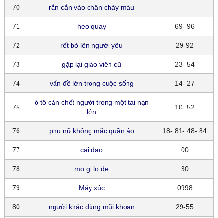
70
rắn cắn vào chân chảy máu
71
heo quay
69- 96
72
rết bò lên người yêu
29-92
73
gặp lại giáo viên cũ
23- 54
74
vấn đề lớn trong cuộc sống
14- 27
ô tô cán chết người trong một tai nạn
75
10- 52
lớn
76
phụ nữ không mặc quần áo
18- 81- 48- 84
77
cai dao
00
78
mo gi lo de
30
79
Máy xúc
0998
80
người khác dùng mũi khoan
29-55