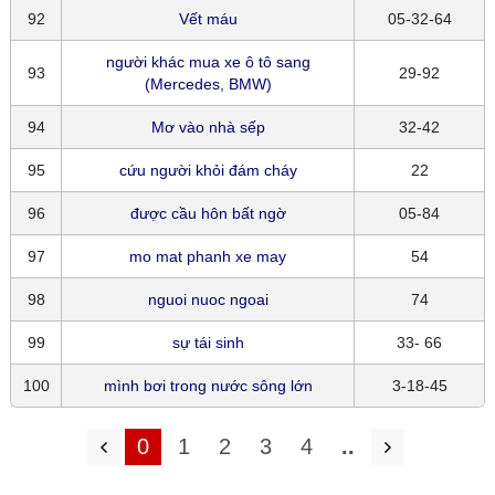
92
Vết máu
05-32-64
người khác mua xe ô tô sang
93
29-92
(Mercedes, BMW)
94
Mơ vào nhà sếp
32-42
95
cứu người khỏi đám cháy
22
96
được cầu hôn bất ngờ
05-84
97
mo mat phanh xe may
54
98
nguoi nuoc ngoai
74
99
sự tái sinh
33- 66
100
mình bơi trong nước sông lớn
3-18-45
0
1
2
3
4
..