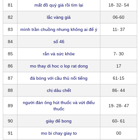
81
mất đồ quý giá rồi tìm lại
18- 32- 54
82
lắc vàng giả
06-60
83
mình trần chuồng nhưng không ai để ý
11- 37
84
số 46
85
rắn và sức khỏe
7- 30
86
mo thay di hoc o lop rat dong
17
87
đá bóng với cầu thủ nổi tiếng
61-15
88
chị dâu chết
86- 44
người đàn ông hút thuốc và vứt điếu
89
19- 28- 47
thuốc
90
giày đế bong
60- 61
91
mo bi chay giay to
00