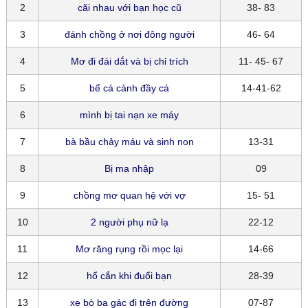
2
cãi nhau với bạn học cũ
38- 83
3
đánh chồng ở nơi đông người
46- 64
4
Mơ đi đái dắt và bị chỉ trích
11- 45- 67
5
bể cá cảnh đầy cá
14-41-62
6
mình bị tai nạn xe máy
7
bà bầu chảy máu và sinh non
13-31
8
Bị ma nhập
09
9
chồng mơ quan hệ với vợ
15- 51
10
2 người phụ nữ lạ
22-12
11
Mơ răng rụng rồi mọc lại
14-66
12
hổ cắn khi đuổi bạn
28-39
13
xe bò ba gác đi trên đường
07-87