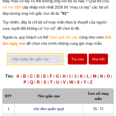
thấy mau co tay có thể tương ứng với bộ số nào ? Qua tra cứu
sổ mơ 888
cập nhập mới nhất 2026 thì "mau co tay" các bộ số
đẹp tương ứng với giấc mơ đó là:
"61"
Tuy nhiên, đây là chỉ bộ số may mắn theo lý thuyết của người
xưa, tuyệt đối không có "cơ sở" để chơi lô đề.
Ngoài ra, quý khách có thể
Gieo quẻ hỏi việc
cũng như xem
lịch
âm ngày mai
để chọn cho mình những cung giờ may mắn.
Tra cứu
Xóa hết
Tìm:
A
|
B
|
C
|
D
|
E
|
F
|
G
|
H
|
I
|
J
|
K
|
L
|
M
|
N
|
O
|
P
|
Q
|
R
|
S
|
T
|
U
|
V
|
W
|
X
|
Y
|
Z
Con số may
STT
Tên giấc mơ
mắn
1
chó đen quấn quýt
35- 72