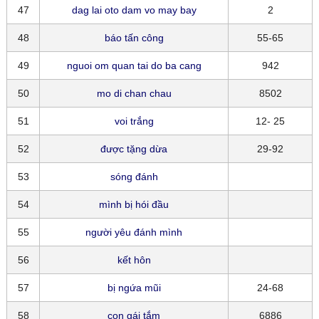
47
dag lai oto dam vo may bay
2
48
báo tấn công
55-65
49
nguoi om quan tai do ba cang
942
50
mo di chan chau
8502
51
voi trắng
12- 25
52
được tặng dừa
29-92
53
sóng đánh
54
mình bị hói đầu
55
người yêu đánh mình
56
kết hôn
57
bị ngứa mũi
24-68
58
con gái tắm
6886