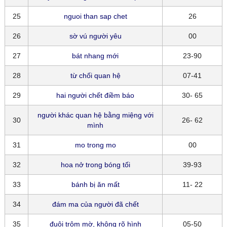
25
nguoi than sap chet
26
26
sờ vú người yêu
00
27
bát nhang mới
23-90
28
từ chối quan hệ
07-41
29
hai người chết điềm báo
30- 65
người khác quan hệ bằng miệng với
30
26- 62
mình
31
mo trong mo
00
32
hoa nở trong bóng tối
39-93
33
bánh bị ăn mất
11- 22
34
đám ma của người đã chết
35
đuôi trôm mờ, không rõ hình
05-50