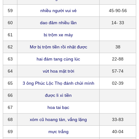
59
nhiều người vui vẻ
45-90-56
60
dao đâm nhiều lần
14- 33
61
bị trộm xe máy
62
Mơ bị trộm tiền rồi nhặt được
38
63
hai đám tang cùng lúc
22-88
64
vứt hoa mặt trời
57-74
65
3 ông Phúc Lộc Thọ đánh chửi mình
02-39
66
được lì xì tiền
67
hoa tai bạc
68
xóm cũ hoang tàn, vắng lặng
33-83
69
mực trắng
40-04