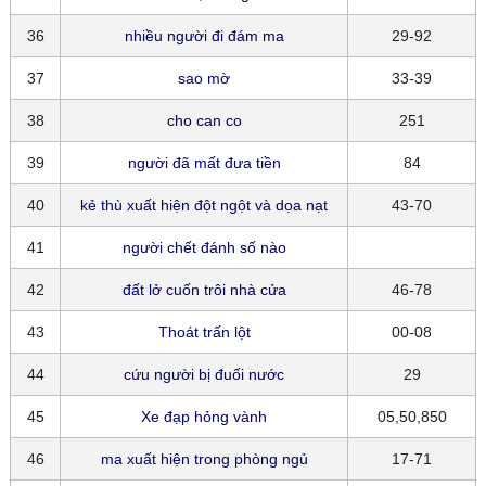
36
nhiều người đi đám ma
29-92
37
sao mờ
33-39
38
cho can co
251
39
người đã mất đưa tiền
84
40
kẻ thù xuất hiện đột ngột và dọa nạt
43-70
41
người chết đánh số nào
42
đất lở cuốn trôi nhà cửa
46-78
43
Thoát trấn lột
00-08
44
cứu người bị đuối nước
29
45
Xe đạp hỏng vành
05,50,850
46
ma xuất hiện trong phòng ngủ
17-71