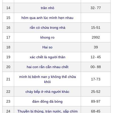
14
trăn nhỏ
32- 77
15
hôm qua anh lúc mình hẹn nhau
16
rắn có chửa trong nhà
15-51
17
khong ro
2992
18
Hai so
39
19
xác chết là người thân
12- 45
20
hai con rắn cắn nhau chết
00- 88
mình bị bệnh nan y không thể chữa
21
17-73
khỏi
22
cháy bếp ở nhà người khác
25-52
23
đám đông đá bóng
89-97
24
Thuyền bị thủng, tràn nước, sắp chìm
68-45