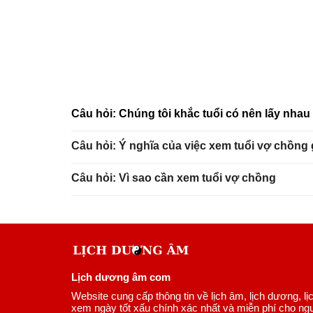
Câu hỏi: Chúng tôi khắc tuổi có nên lấy nha
Câu hỏi: Ý nghĩa của việc xem tuổi vợ chồng
Câu hỏi: Vì sao cần xem tuổi vợ chồng
Lịch dương âm com
Website cung cấp thông tin về lịch âm, lịch dương, lị
xem ngày tốt xấu chính xác nhất và miễn phí cho ngư