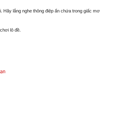
i. Hãy lắng nghe thông điệp ẩn chứa trong giấc mơ
hơi lô đề.
hạn