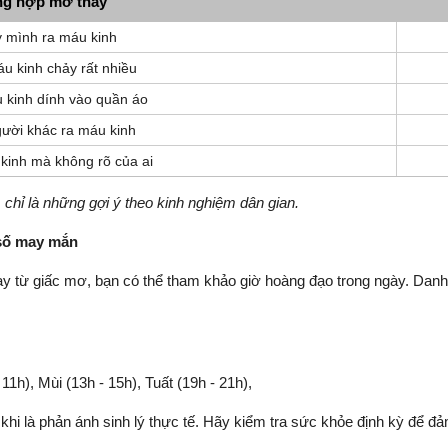
g hợp mơ thấy
 mình ra máu kinh
u kinh chảy rất nhiều
 kinh dính vào quần áo
ười khác ra máu kinh
kinh mà không rõ của ai
chỉ là những gợi ý theo kinh nghiệm dân gian.
 số may mắn
ay từ giấc mơ, bạn có thể tham khảo giờ hoàng đạo trong ngày. Dan
- 11h), Mùi (13h - 15h), Tuất (19h - 21h),
khi là phản ánh sinh lý thực tế. Hãy kiểm tra sức khỏe định kỳ để đ