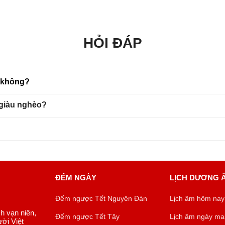
HỎI ĐÁP
u không?
 giàu nghèo?
ĐẾM NGÀY
LỊCH DƯƠNG 
Đếm ngược Tết Nguyên Đán
Lịch âm hôm nay
ch vạn niên,
Đếm ngược Tết Tây
Lịch âm ngày ma
ời Việt