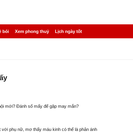
 bói
Xem phong thuỷ
Lịch ngày tốt
ấy
ơ hội mới? Đánh số mấy để gặp may mắn?
ệt với phụ nữ, mơ thấy máu kinh có thể là phản ánh