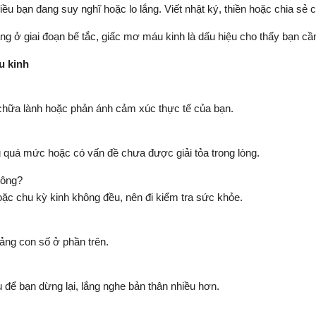
 bạn đang suy nghĩ hoặc lo lắng. Viết nhật ký, thiền hoặc chia sẻ 
ng ở giai đoạn bế tắc, giấc mơ máu kinh là dấu hiệu cho thấy bạn
u kinh
 chữa lành hoặc phản ánh cảm xúc thực tế của bạn.
g quá mức hoặc có vấn đề chưa được giải tỏa trong lòng.
hông?
 hoặc chu kỳ kinh không đều, nên đi kiểm tra sức khỏe.
ảng con số ở phần trên.
để bạn dừng lại, lắng nghe bản thân nhiều hơn.