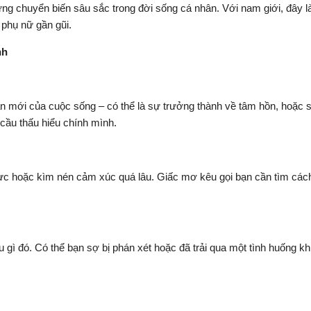
ng chuyển biến sâu sắc trong đời sống cá nhân. Với nam giới, đây l
 phụ nữ gần gũi.
nh
 mới của cuộc sống – có thể là sự trưởng thành về tâm hồn, hoặc sự 
cầu thấu hiểu chính mình.
lực hoặc kìm nén cảm xúc quá lâu. Giấc mơ kêu gọi bạn cần tìm cách 
 gì đó. Có thể bạn sợ bị phán xét hoặc đã trải qua một tình huống k