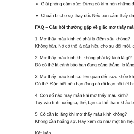
Giải phóng cảm xúc: Đừng cố kìm nén những điều
Chuẩn bị cho sự thay đổi: Nếu bạn cảm thấy đa
FAQ – Câu hỏi thường gặp về giấc mơ thấy má
1. Mơ thấy máu kinh có phải là điềm xấu không?
Không hẳn. Nó có thể là dấu hiệu cho sự đổi mới,
2. Mơ thấy máu kinh khi không phải kỳ kinh là gì?
Đó có thể là cảnh báo bạn đang căng thẳng, lo lắn
3. Mơ thấy máu kinh có liên quan đến sức khỏe k
Có thể. Đặc biệt nếu bạn đang có rối loạn nội tiết
4. Con số nào may mắn khi mơ thấy máu kinh?
Tùy vào tình huống cụ thể, bạn có thể tham khảo b
5. Có cần lo lắng khi mơ thấy máu kinh không?
Không cần hoảng sợ. Hãy xem đó như một tín hiệu 
Kết luận