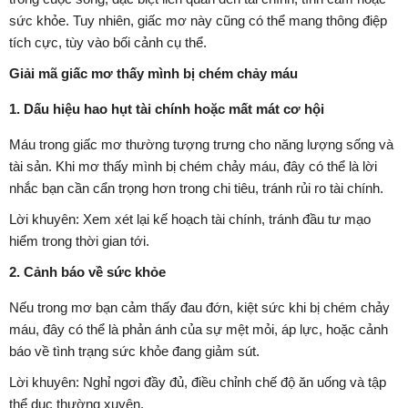
sức khỏe. Tuy nhiên, giấc mơ này cũng có thể mang thông điệp
tích cực, tùy vào bối cảnh cụ thể.
Giải mã giấc mơ thấy mình bị chém chảy máu
1. Dấu hiệu hao hụt tài chính hoặc mất mát cơ hội
Máu trong giấc mơ thường tượng trưng cho năng lượng sống và
tài sản. Khi mơ thấy mình bị chém chảy máu, đây có thể là lời
nhắc bạn cần cẩn trọng hơn trong chi tiêu, tránh rủi ro tài chính.
Lời khuyên: Xem xét lại kế hoạch tài chính, tránh đầu tư mạo
hiểm trong thời gian tới.
2. Cảnh báo về sức khỏe
Nếu trong mơ bạn cảm thấy đau đớn, kiệt sức khi bị chém chảy
máu, đây có thể là phản ánh của sự mệt mỏi, áp lực, hoặc cảnh
báo về tình trạng sức khỏe đang giảm sút.
Lời khuyên: Nghỉ ngơi đầy đủ, điều chỉnh chế độ ăn uống và tập
thể dục thường xuyên.