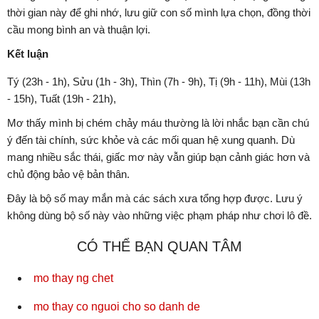
thời gian này để ghi nhớ, lưu giữ con số mình lựa chọn, đồng thời
cầu mong bình an và thuận lợi.
Kết luận
Tý (23h - 1h), Sửu (1h - 3h), Thìn (7h - 9h), Tị (9h - 11h), Mùi (13h
- 15h), Tuất (19h - 21h),
Mơ thấy mình bị chém chảy máu thường là lời nhắc bạn cần chú
ý đến tài chính, sức khỏe và các mối quan hệ xung quanh. Dù
mang nhiều sắc thái, giấc mơ này vẫn giúp bạn cảnh giác hơn và
chủ động bảo vệ bản thân.
Đây là bộ số may mắn mà các sách xưa tổng hợp được. Lưu ý
không dùng bộ số này vào những việc phạm pháp như chơi lô đề.
CÓ THỂ BẠN QUAN TÂM
mo thay ng chet
mo thay co nguoi cho so danh de