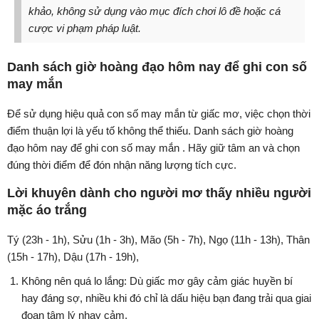
khảo, không sử dụng vào mục đích chơi lô đề hoặc cá
cược vi phạm pháp luật.
Danh sách giờ hoàng đạo hôm nay để ghi con số
may mắn
Để sử dụng hiệu quả con số may mắn từ giấc mơ, việc chọn thời
điểm thuận lợi là yếu tố không thể thiếu. Danh sách giờ hoàng
đạo hôm nay để ghi con số may mắn . Hãy giữ tâm an và chọn
đúng thời điểm để đón nhận năng lượng tích cực.
Lời khuyên dành cho người mơ thấy nhiều người
mặc áo trắng
Tý (23h - 1h), Sửu (1h - 3h), Mão (5h - 7h), Ngọ (11h - 13h), Thân
(15h - 17h), Dậu (17h - 19h),
Không nên quá lo lắng: Dù giấc mơ gây cảm giác huyền bí
hay đáng sợ, nhiều khi đó chỉ là dấu hiệu bạn đang trải qua giai
đoạn tâm lý nhạy cảm.