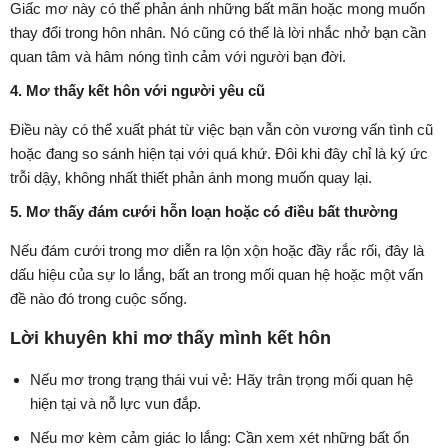
Giấc mơ này có thể phản ánh những bất mãn hoặc mong muốn
thay đổi trong hôn nhân. Nó cũng có thể là lời nhắc nhở bạn cần
quan tâm và hâm nóng tình cảm với người bạn đời.
4. Mơ thấy kết hôn với người yêu cũ
Điều này có thể xuất phát từ việc bạn vẫn còn vương vấn tình cũ
hoặc đang so sánh hiện tại với quá khứ. Đôi khi đây chỉ là ký ức
trỗi dậy, không nhất thiết phản ánh mong muốn quay lại.
5. Mơ thấy đám cưới hỗn loạn hoặc có điều bất thường
Nếu đám cưới trong mơ diễn ra lộn xộn hoặc đầy rắc rối, đây là
dấu hiệu của sự lo lắng, bất an trong mối quan hệ hoặc một vấn
đề nào đó trong cuộc sống.
Lời khuyên khi mơ thấy mình kết hôn
Nếu mơ trong trạng thái vui vẻ: Hãy trân trọng mối quan hệ
hiện tại và nỗ lực vun đắp.
Nếu mơ kèm cảm giác lo lắng: Cần xem xét những bất ổn