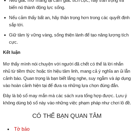
Nếu giấc mơ mang lại cảm giác tích cực, hãy trân trọng và
biến nó thành động lực sống.
Nếu cảm thấy bất an, hãy thận trọng hơn trong các quyết định
sắp tới.
Giữ tâm lý vững vàng, sống thiện lành để tạo năng lượng tích
cực.
Kết luận
Mơ thấy mình nói chuyện với người đã chết có thể là lời nhắn
nhủ từ tiềm thức hoặc tín hiệu tâm linh, mang cả ý nghĩa an ủi lẫn
cảnh báo. Quan trọng là bạn biết lắng nghe, suy ngẫm và áp dụng
vào hoàn cảnh hiện tại để đưa ra những lựa chọn đúng đắn.
Đây là bộ số may mắn mà các sách xưa tổng hợp được. Lưu ý
không dùng bộ số này vào những việc phạm pháp như chơi lô đề.
CÓ THỂ BẠN QUAN TÂM
Tờ báo