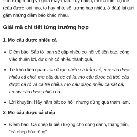
– thường mang ý nghĩa may mắn. Tuy nhiên, mỗi chi tiết cụ thể
(câu được loài nào, to hay nhỏ, số lượng bao nhiêu, ở đâu) lại gửi
gắm những điềm báo khác nhau.
Giải mã chi tiết từng trường hợp
1. Mơ câu được nhiều cá
Điềm báo: Sắp tới bạn sẽ gặp nhiều cơ hội về tiền bạc, công
việc thuận lợi, dự định có nhiều thành quả.
Từ khóa liên quan:
câu được nhiều cá trắm cỏ, mơ câu được
nhiều cá chọi, mơ câu được cá lạ, mơ câu được cá trời, câu
được cá rô và cá trê nhiều, mơ câu được nhiều cá sắt cá,
Lmow câu được nhiều cá.
Lời khuyên: Hãy nắm bắt cơ hội, nhưng đừng quá tham lam.
2. Mơ câu được cá chép
Điềm báo: Cá chép là biểu tượng cho công danh, thăng tiến,
“cá chép hóa rồng”.