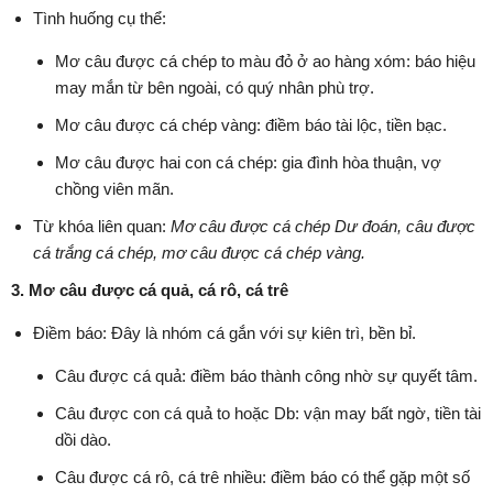
Tình huống cụ thể:
Mơ câu được cá chép to màu đỏ ở ao hàng xóm: báo hiệu
may mắn từ bên ngoài, có quý nhân phù trợ.
Mơ câu được cá chép vàng: điềm báo tài lộc, tiền bạc.
Mơ câu được hai con cá chép: gia đình hòa thuận, vợ
chồng viên mãn.
Từ khóa liên quan:
Mơ câu được cá chép Dư đoán, câu được
cá trắng cá chép, mơ câu được cá chép vàng.
3. Mơ câu được cá quả, cá rô, cá trê
Điềm báo: Đây là nhóm cá gắn với sự kiên trì, bền bỉ.
Câu được cá quả: điềm báo thành công nhờ sự quyết tâm.
Câu được con cá quả to hoặc Db: vận may bất ngờ, tiền tài
dồi dào.
Câu được cá rô, cá trê nhiều: điềm báo có thể gặp một số