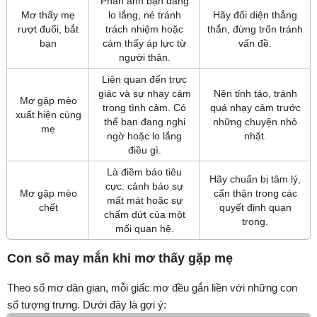
Phản ánh bạn đang
Mơ thấy mẹ
lo lắng, né tránh
Hãy đối diện thẳng
rượt đuổi, bắt
trách nhiệm hoặc
thắn, đừng trốn tránh
bạn
cảm thấy áp lực từ
vấn đề.
người thân.
Liên quan đến trực
giác và sự nhạy cảm
Nên tỉnh táo, tránh
Mơ gặp mèo
trong tình cảm. Có
quá nhạy cảm trước
xuất hiện cùng
thể bạn đang nghi
những chuyện nhỏ
mẹ
ngờ hoặc lo lắng
nhặt.
điều gì.
Là điềm báo tiêu
Hãy chuẩn bị tâm lý,
cực: cảnh báo sự
Mơ gặp mèo
cẩn thận trong các
mất mát hoặc sự
chết
quyết định quan
chấm dứt của một
trọng.
mối quan hệ.
Con số may mắn khi mơ thấy gặp mẹ
Theo sổ mơ dân gian, mỗi giấc mơ đều gắn liền với những con
số tượng trưng. Dưới đây là gợi ý: