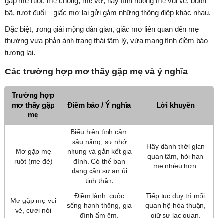
gặp mẹ ruột, mẹ chồng, mẹ vợ, hay tình huống mẹ vui vẻ, buồn
bã, rượt đuổi – giấc mơ lại gửi gắm những thông điệp khác nhau.
Đặc biệt, trong giải mộng dân gian, giấc mơ liên quan đến mẹ
thường vừa phản ánh trạng thái tâm lý, vừa mang tính điềm báo
tương lai.
Các trường hợp mơ thấy gặp mẹ và ý nghĩa
Trường hợp
mơ thấy gặp
Điềm báo / Ý nghĩa
Lời khuyên
mẹ
Biểu hiện tình cảm
sâu nặng, sự nhớ
Hãy dành thời gian
Mơ gặp mẹ
nhung và gắn kết gia
quan tâm, hỏi han
ruột (mẹ đẻ)
đình. Có thể bạn
mẹ nhiều hơn.
đang cần sự an ủi
tinh thần.
Điềm lành: cuộc
Tiếp tục duy trì mối
Mơ gặp mẹ vui
sống hanh thông, gia
quan hệ hòa thuận,
vẻ, cười nói
đình ấm êm.
giữ sự lạc quan.