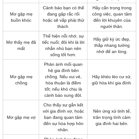
Cảnh báo bạn có thể
Hãy cẩn trọng trong
Mơ gặp mẹ
đang gặp rắc rối
công việc, quan tâm
buồn khóc
hoặc sẽ vấp phải thử
đến lời khuyên của
thách.
người thân.
Thể hiện nỗi nhớ, sự
Hãy giữ ký ức đẹp,
Mơ thấy mẹ đã
tiếc nuối; đôi khi là lời
thắp nhang tưởng
mất
nhắn nhủ bạn nên
nhớ để an lòng.
sống tốt hơn.
Phản ánh mối quan
hệ gia đình bên
Mơ gặp mẹ
chồng. Nếu vui vẻ,
Hãy khéo léo cư xử,
chồng
hòa thuận là điềm
giữ hòa khí gia đình.
tốt; nếu khó chịu là
cảnh báo xung đột.
Cho thấy sự gắn kết
với gia đình vợ, hoặc
Nên ứng xử tinh tế,
Mơ gặp mẹ vợ
bạn đang quan tâm
trân trọng tình cảm
đến sự hòa hợp hôn
gia đình hai bên.
nhân.