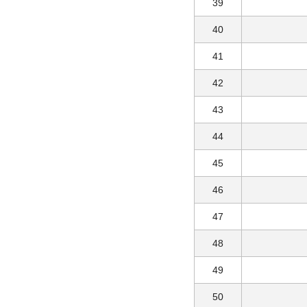
39
40
41
42
43
44
45
46
47
48
49
50