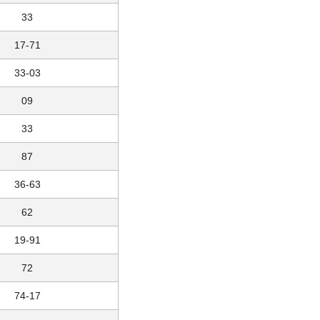
33
17-71
33-03
09
33
87
36-63
62
19-91
72
74-17