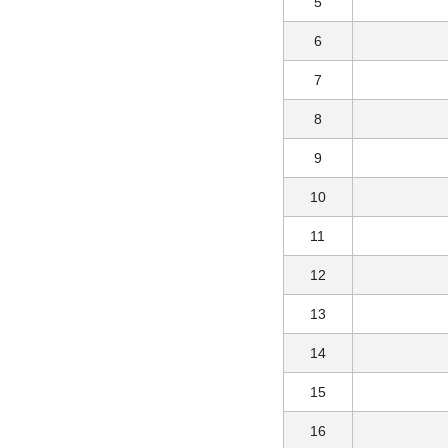
5
6
7
8
9
10
11
12
13
14
15
16