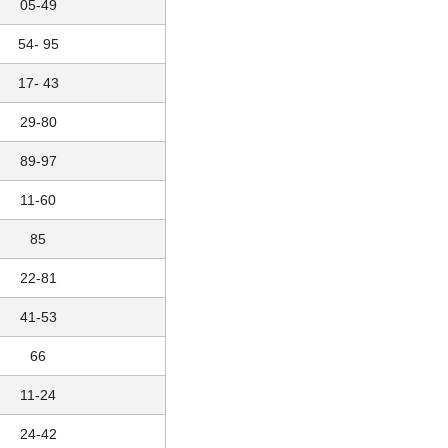
05-49
54- 95
17- 43
29-80
89-97
11-60
85
22-81
41-53
66
11-24
24-42