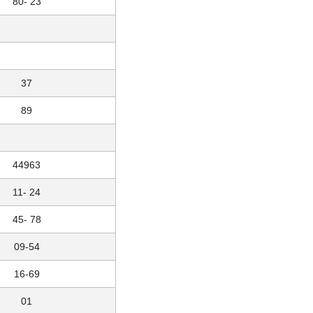
80- 23
37
89
44963
11- 24
45- 78
09-54
16-69
01