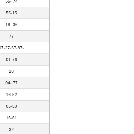
55- 74
55-15
18- 36
77
07-27-67-87-
01-76
28
04- 77
16-52
05-50
16-61
32