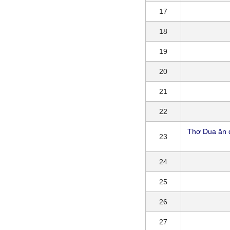
17
18
19
20
21
22
Thơ Dua ăn đ
23
24
25
26
27