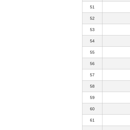
51
52
53
54
55
56
57
58
59
60
61