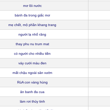
mơ lôi nước
bánh đa trong giấc mơ
mẹ chết, mộ phần khang trang
người lạ nhổ răng
thay phu nu trum mat
có người cho nhiều tiền
váy cưới màu đen
mất chậu ngoài sân vườn
RùA con vàng hùng
ăn banh đa cua
làm rơi thủy tinh