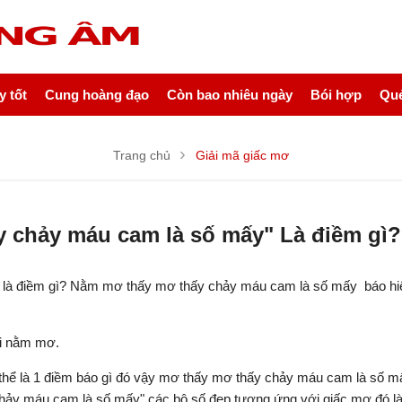
 tốt
Cung hoàng đạo
Còn bao nhiêu ngày
Bói hợp
Quẻ
Trang chủ
Giải mã giấc mơ
 chảy máu cam là số mấy" Là điềm gì
là điềm gì? Nằm mơ thấy mơ thấy chảy máu cam là số mấy báo h
hi nằm mơ.
thể là 1 điềm báo gì đó vậy mơ thấy mơ thấy chảy máu cam là số mấ
chảy máu cam là số mấy" các bộ số đẹp tương ứng với giấc mơ đó l