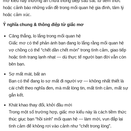
mơ kiểu này thường ẩn chứa thông điệp sâu sắc từ tiềm thức
hoặc cảnh báo những vấn đề trong mối quan hệ gia đình, tâm lý
hoặc cảm xúc.
Ý nghĩa chung & thông điệp từ giấc mơ
Căng thẳng, lo lắng trong mối quan hệ
Giấc mơ có thể phản ánh bạn đang lo lắng rằng mối quan hệ
vợ chồng có thể “chết dần chết mòn” trong tình cảm, giao tiếp
hoặc tình trạng lạnh nhạt — dù thực tế người bạn đời vẫn còn
bên bạn.
Sợ mất mát, bất an
Bạn có thể đang lo sợ mất đi người vợ — không nhất thiết là
cái chết theo nghĩa đen, mà mất lòng tin, mất tình cảm, mất sự
gắn kết.
Khát khao thay đổi, khởi đầu mới
Trong một số trường hợp, giấc mơ kiểu này là cách tiềm thức
thúc giục bạn “hồi sinh” mối quan hệ — làm mới, vun đắp lại
tình cảm để không rơi vào cảnh như “chết trong lòng”.