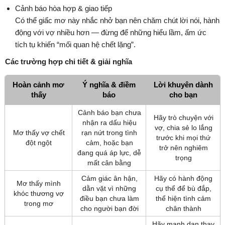
Cảnh báo hòa hợp & giao tiếp
Có thể giấc mơ này nhắc nhở bạn nên chăm chút lời nói, hành
động với vợ nhiều hơn — đừng để những hiểu lầm, ấm ức
tích tụ khiến “mối quan hệ chết lặng”.
Các trường hợp chi tiết & giải nghĩa
Hoàn cảnh mơ
Ý nghĩa & điềm
Lời khuyên dành
thấy
báo
cho bạn
Cảnh báo bạn chưa
Hãy trò chuyện với
nhận ra dấu hiệu
vợ, chia sẻ lo lắng
Mơ thấy vợ chết
rạn nứt trong tình
trước khi mọi thứ
đột ngột
cảm, hoặc bạn
trở nên nghiêm
đang quá áp lực, dễ
trọng
mất cân bằng
Cảm giác ân hận,
Hãy có hành động
Mơ thấy mình
dằn vặt vì những
cụ thể để bù đắp,
khóc thương vợ
điều bạn chưa làm
thể hiện tình cảm
trong mơ
cho người bạn đời
chân thành
Hãy mạnh dạn thay