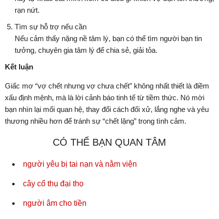
rạn nứt.
Tìm sự hỗ trợ nếu cần
Nếu cảm thấy nặng nề tâm lý, bạn có thể tìm người bạn tin
tưởng, chuyên gia tâm lý để chia sẻ, giải tỏa.
Kết luận
Giấc mơ “vợ chết nhưng vợ chưa chết” không nhất thiết là điềm
xấu định mệnh, mà là lời cảnh báo tinh tế từ tiềm thức. Nó mời
bạn nhìn lại mối quan hệ, thay đổi cách đối xử, lắng nghe và yêu
thương nhiều hơn để tránh sự “chết lặng” trong tình cảm.
CÓ THỂ BẠN QUAN TÂM
người yêu bị tai nạn và nằm viện
cây cổ thụ đại thọ
người âm cho tiền