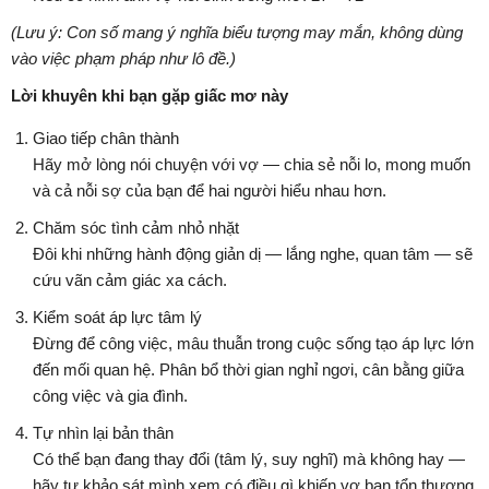
(Lưu ý: Con số mang ý nghĩa biểu tượng may mắn, không dùng
vào việc phạm pháp như lô đề.)
Lời khuyên khi bạn gặp giấc mơ này
Giao tiếp chân thành
Hãy mở lòng nói chuyện với vợ — chia sẻ nỗi lo, mong muốn
và cả nỗi sợ của bạn để hai người hiểu nhau hơn.
Chăm sóc tình cảm nhỏ nhặt
Đôi khi những hành động giản dị — lắng nghe, quan tâm — sẽ
cứu vãn cảm giác xa cách.
Kiểm soát áp lực tâm lý
Đừng để công việc, mâu thuẫn trong cuộc sống tạo áp lực lớn
đến mối quan hệ. Phân bổ thời gian nghỉ ngơi, cân bằng giữa
công việc và gia đình.
Tự nhìn lại bản thân
Có thể bạn đang thay đổi (tâm lý, suy nghĩ) mà không hay —
hãy tự khảo sát mình xem có điều gì khiến vợ bạn tổn thương,