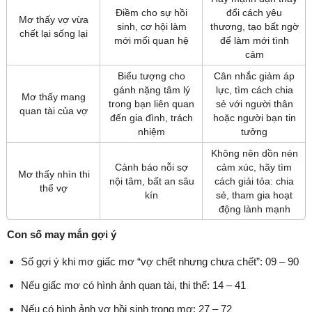
Điềm cho sự hồi
đổi cách yêu
Mơ thấy vợ vừa
sinh, cơ hội làm
thương, tạo bất ngờ
chết lại sống lại
mới mối quan hệ
để làm mới tình
cảm
Biểu tượng cho
Cân nhắc giảm áp
gánh nặng tâm lý
lực, tìm cách chia
Mơ thấy mang
trong bạn liên quan
sẻ với người thân
quan tài của vợ
đến gia đình, trách
hoặc người bạn tin
nhiệm
tưởng
Không nên dồn nén
Cảnh báo nỗi sợ
cảm xúc, hãy tìm
Mơ thấy nhìn thi
nội tâm, bất an sâu
cách giải tỏa: chia
thể vợ
kín
sẻ, tham gia hoạt
động lành mạnh
Con số may mắn gợi ý
Số gợi ý khi mơ giấc mơ “vợ chết nhưng chưa chết”: 09 – 90
Nếu giấc mơ có hình ảnh quan tài, thi thể: 14 – 41
Nếu có hình ảnh vợ hồi sinh trong mơ: 27 – 72