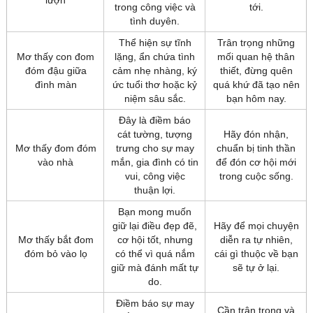
lượn
trong công việc và
tới.
tình duyên.
Thể hiện sự tĩnh
Trân trọng những
Mơ thấy con đom
lặng, ẩn chứa tình
mối quan hệ thân
đóm đậu giữa
cảm nhẹ nhàng, ký
thiết, đừng quên
đình màn
ức tuổi thơ hoặc kỷ
quá khứ đã tạo nên
niệm sâu sắc.
bạn hôm nay.
Đây là điềm báo
cát tường, tượng
Hãy đón nhận,
Mơ thấy đom đóm
trưng cho sự may
chuẩn bị tinh thần
vào nhà
mắn, gia đình có tin
để đón cơ hội mới
vui, công việc
trong cuộc sống.
thuận lợi.
Bạn mong muốn
giữ lại điều đẹp đẽ,
Hãy để mọi chuyện
Mơ thấy bắt đom
cơ hội tốt, nhưng
diễn ra tự nhiên,
đóm bỏ vào lọ
có thể vì quá nắm
cái gì thuộc về bạn
giữ mà đánh mất tự
sẽ tự ở lại.
do.
Điềm báo sự may
Cần trân trọng và