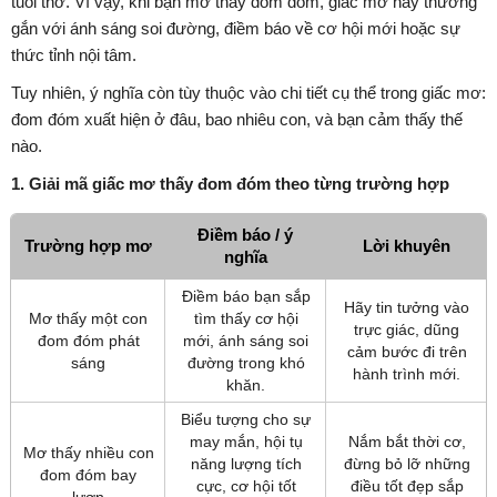
tuổi thơ. Vì vậy, khi bạn mơ thấy đom đóm, giấc mơ này thường
gắn với ánh sáng soi đường, điềm báo về cơ hội mới hoặc sự
thức tỉnh nội tâm.
Tuy nhiên, ý nghĩa còn tùy thuộc vào chi tiết cụ thể trong giấc mơ:
đom đóm xuất hiện ở đâu, bao nhiêu con, và bạn cảm thấy thế
nào.
1. Giải mã giấc mơ thấy đom đóm theo từng trường hợp
Điềm báo / ý
Trường hợp mơ
Lời khuyên
nghĩa
Điềm báo bạn sắp
Hãy tin tưởng vào
Mơ thấy một con
tìm thấy cơ hội
trực giác, dũng
đom đóm phát
mới, ánh sáng soi
cảm bước đi trên
sáng
đường trong khó
hành trình mới.
khăn.
Biểu tượng cho sự
may mắn, hội tụ
Nắm bắt thời cơ,
Mơ thấy nhiều con
năng lượng tích
đừng bỏ lỡ những
đom đóm bay
cực, cơ hội tốt
điều tốt đẹp sắp