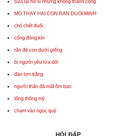
sửa lại hố sí nhưng không thành công
MO THAY HAI CON RAN DUOI MINH
chó chết đuối
cổng đóng kín
rắn đẻ con dưới giếng
bị người yêu lừa dối
đàn lợn trắng
người thân đã mất ôm bạn
tổng thống mỹ
chạm vào ngọc quý
HỎI ĐÁP