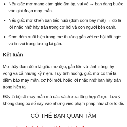
Nếu giấc mơ mang cảm giác ấm áp, vui vẻ → bạn đang bước
vào giai đoạn may mắn.
Nếu giấc mơ khiến bạn tiếc nuối (đom đóm bay mất) → đó là
lời nhắc nhở hãy trân trọng cơ hội và con người bên cạnh.
Đom đóm xuất hiện trong mơ thường gắn với cơ hội bất ngờ
và tin vui trong tương lai gần.
Kết luận
Mơ thấy đom đóm là giấc mơ đẹp, gắn liền với ánh sáng, hy
vọng và cả những kỷ niệm. Tùy tình huống, giấc mơ có thể là
điềm báo may mắn, cơ hội mới, hoặc lời nhắc nhở bạn hãy trân
trọng hiện tại.
Đây là bộ số may mắn mà các sách xưa tổng hợp được. Lưu ý
không dùng bộ số này vào những việc phạm pháp như chơi lô đề.
CÓ THỂ BẠN QUAN TÂM