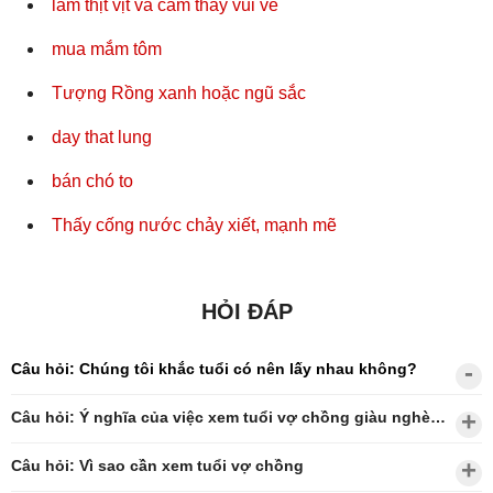
làm thịt vịt và cảm thấy vui vẻ
mua mắm tôm
Tượng Rồng xanh hoặc ngũ sắc
day that lung
bán chó to
Thấy cống nước chảy xiết, mạnh mẽ
HỎI ĐÁP
Câu hỏi: Chúng tôi khắc tuổi có nên lấy nhau không?
Câu hỏi: Ý nghĩa của việc xem tuổi vợ chồng giàu nghèo?
Câu hỏi: Vì sao cần xem tuổi vợ chồng