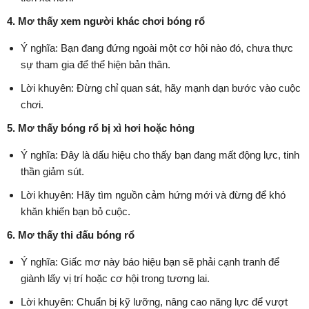
4. Mơ thấy xem người khác chơi bóng rổ
Ý nghĩa: Bạn đang đứng ngoài một cơ hội nào đó, chưa thực
sự tham gia để thể hiện bản thân.
Lời khuyên: Đừng chỉ quan sát, hãy mạnh dạn bước vào cuộc
chơi.
5. Mơ thấy bóng rổ bị xì hơi hoặc hỏng
Ý nghĩa: Đây là dấu hiệu cho thấy bạn đang mất động lực, tinh
thần giảm sút.
Lời khuyên: Hãy tìm nguồn cảm hứng mới và đừng để khó
khăn khiến bạn bỏ cuộc.
6. Mơ thấy thi đấu bóng rổ
Ý nghĩa: Giấc mơ này báo hiệu bạn sẽ phải cạnh tranh để
giành lấy vị trí hoặc cơ hội trong tương lai.
Lời khuyên: Chuẩn bị kỹ lưỡng, nâng cao năng lực để vượt