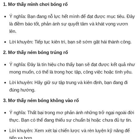
1. Mơ thấy mình chơi bóng rổ
Ý nghĩa: Bạn đang nỗ lực hết mình để đạt được mục tiêu. Đây
là điềm báo tốt, phản ánh sự quyết tâm và khát vọng vươn
lên.
Lời khuyên: Tiếp tục kiên trì, bạn sẽ sớm gặt hái thành công.
2. Mơ thấy ném bóng trúng rổ
Ý nghĩa: Đây là tín hiệu cho thấy bạn sẽ đạt được kết quả như
mong muốn, có thể là trong học tập, công việc hoặc tình yêu.
Lời khuyên: Hãy giữ sự tập trung và kiên định, bạn đang đi
đúng hướng.
3. Mơ thấy ném bóng không vào rổ
Ý nghĩa: Thất bại trong mơ phản ánh những trở ngại ngoài đời
thực. Bạn có thể đang thiếu sự chuẩn bị hoặc chưa đủ tự tin.
Lời khuyên: Xem xét lại chiến lược và rèn luyện kỹ năng để
tiến xa hơn.