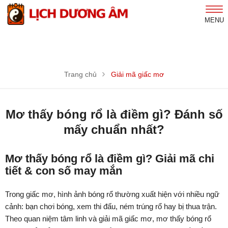
MENU
Trang chủ
Giải mã giấc mơ
Mơ thấy bóng rổ là điềm gì? Đánh số
mấy chuẩn nhất?
Mơ thấy bóng rổ là điềm gì? Giải mã chi
tiết & con số may mắn
Trong giấc mơ, hình ảnh bóng rổ thường xuất hiện với nhiều ngữ
cảnh: bạn chơi bóng, xem thi đấu, ném trúng rổ hay bị thua trận.
Theo quan niệm tâm linh và giải mã giấc mơ, mơ thấy bóng rổ