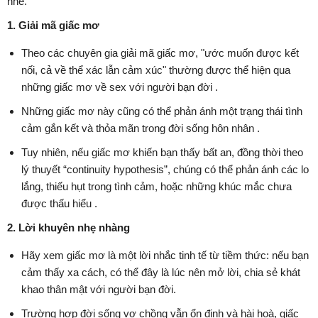
nhé.
1. Giải mã giấc mơ
Theo các chuyên gia giải mã giấc mơ, "ước muốn được kết
nối, cả về thể xác lẫn cảm xúc" thường được thể hiện qua
những giấc mơ về sex với người bạn đời .
Những giấc mơ này cũng có thể phản ánh một trạng thái tình
cảm gắn kết và thỏa mãn trong đời sống hôn nhân .
Tuy nhiên, nếu giấc mơ khiến bạn thấy bất an, đồng thời theo
lý thuyết “continuity hypothesis”, chúng có thể phản ánh các lo
lắng, thiếu hụt trong tình cảm, hoặc những khúc mắc chưa
được thấu hiểu .
2. Lời khuyên nhẹ nhàng
Hãy xem giấc mơ là một lời nhắc tinh tế từ tiềm thức: nếu bạn
cảm thấy xa cách, có thể đây là lúc nên mở lời, chia sẻ khát
khao thân mật với người bạn đời.
Trường hợp đời sống vợ chồng vẫn ổn định và hài hoà, giấc