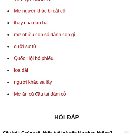
Mơ người khác bị cắt cổ
thay cua dan ba
mơ nhiều con số đánh con gì
cưỡi sư tử
Quốc Hội bỏ phiếu
loa đài
người khác sa lầy
Mơ ăn củ đậu tại đám cỗ
HỎI ĐÁP
Câu hỏi: Chúng tôi khắc tuổi có nên lấy nhau không?