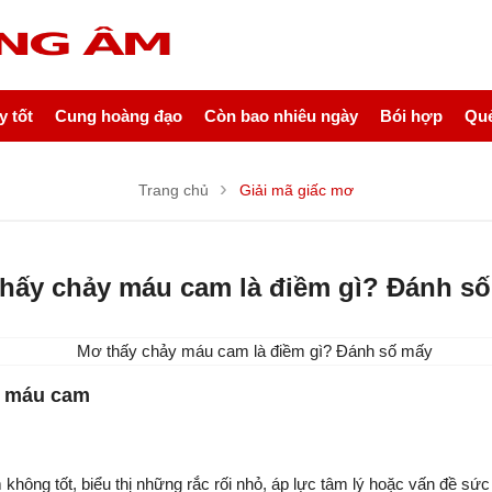
 tốt
Cung hoàng đạo
Còn bao nhiêu ngày
Bói hợp
Quẻ
Trang chủ
Giải mã giấc mơ
hấy chảy máu cam là điềm gì? Đánh s
ảy máu cam
g tốt, biểu thị những rắc rối nhỏ, áp lực tâm lý hoặc vấn đề sức k