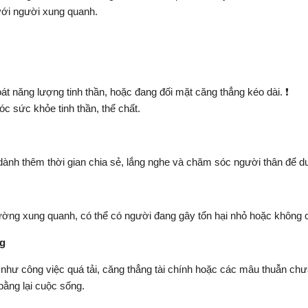
 với người xung quanh.
át năng lượng tinh thần, hoặc đang đối mặt căng thẳng kéo dài. ❗
c sức khỏe tinh thần, thể chất.
n dành thêm thời gian chia sẻ, lắng nghe và chăm sóc người thân để du
rường xung quanh, có thể có người đang gây tổn hại nhỏ hoặc không 
ng
 như công việc quá tải, căng thẳng tài chính hoặc các mâu thuẫn chư
bằng lại cuộc sống.