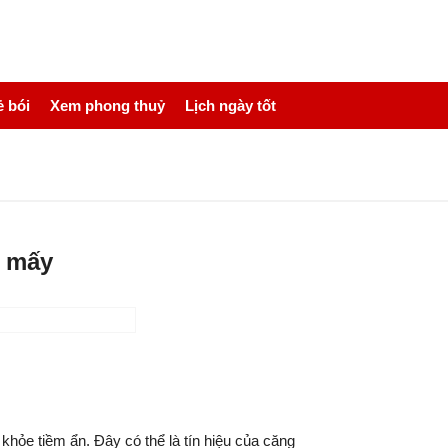
 bói
Xem phong thuỷ
Lịch ngày tốt
ố mấy
hỏe tiềm ẩn. Đây có thể là tín hiệu của căng