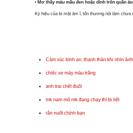
• Mơ thấy máu mầu đen hoặc dính trên quần áo
Ký hiệu của bí mật âm ỉ, tổn thương nội tâm chưa
Cảm xúc bình an, thanh thản khi nhìn ản
chiếc xe máy màu trắng
anh trai chết đuối
mk nam mô mk đang chạy thì bị liệt
rắn nuốt chính bạn