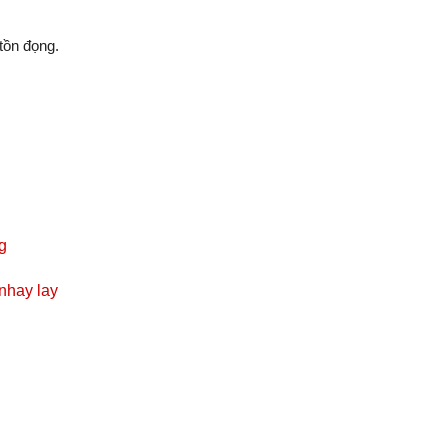
tồn đọng.
g
 nhay lay