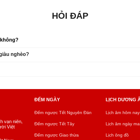
HỎI ĐÁP
u không?
 giàu nghèo?
ĐẾM NGÀY
LỊCH DƯƠNG 
Đếm ngược Tết Nguyên Đán
Lịch âm hôm nay
ch vạn niên,
Đếm ngược Tết Tây
Lịch âm ngày ma
ời Việt
Đếm ngược Giao thừa
Lịch ông đồ