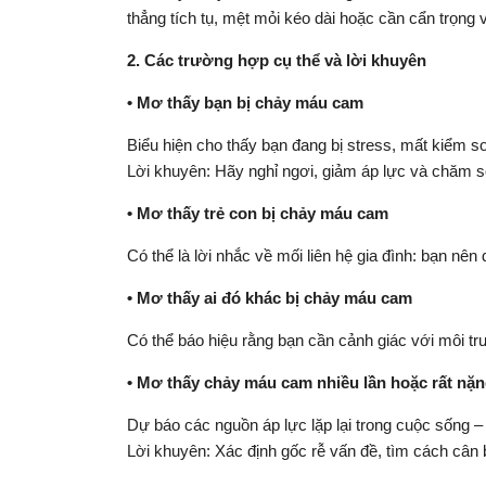
thẳng tích tụ, mệt mỏi kéo dài hoặc cần cẩn trọng
2. Các trường hợp cụ thể và lời khuyên
• Mơ thấy bạn bị chảy máu cam
Biểu hiện cho thấy bạn đang bị stress, mất kiểm so
Lời khuyên: Hãy nghỉ ngơi, giảm áp lực và chăm só
• Mơ thấy trẻ con bị chảy máu cam
Có thể là lời nhắc về mối liên hệ gia đình: bạn nê
• Mơ thấy ai đó khác bị chảy máu cam
Có thể báo hiệu rằng bạn cần cảnh giác với môi t
• Mơ thấy chảy máu cam nhiều lần hoặc rất nặ
Dự báo các nguồn áp lực lặp lại trong cuộc sống –
Lời khuyên: Xác định gốc rễ vấn đề, tìm cách cân 