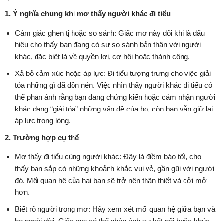
1. Ý nghĩa chung khi mơ thấy người khác đi tiểu
Cảm giác ghen tị hoặc so sánh: Giấc mơ này đôi khi là dấu
hiệu cho thấy bạn đang có sự so sánh bản thân với người
khác, đặc biệt là về quyền lợi, cơ hội hoặc thành công.
Xả bỏ cảm xúc hoặc áp lực: Đi tiểu tượng trưng cho việc giải
tỏa những gì đã dồn nén. Việc nhìn thấy người khác đi tiểu có
thể phản ánh rằng bạn đang chứng kiến hoặc cảm nhận người
khác đang “giải tỏa” những vấn đề của họ, còn bạn vẫn giữ lại
áp lực trong lòng.
2. Trường hợp cụ thể
Mơ thấy đi tiểu cùng người khác: Đây là điềm báo tốt, cho
thấy bạn sắp có những khoảnh khắc vui vẻ, gần gũi với người
đó. Mối quan hệ của hai bạn sẽ trở nên thân thiết và cởi mở
hơn.
Biết rõ người trong mơ: Hãy xem xét mối quan hệ giữa bạn và
họ ngoài đời. Giấc mơ có thể phản ánh sự kết nối hoặc khúc