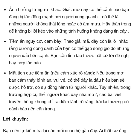
Ảnh hưởng từ người khác: Giấc mơ này có thể cảnh báo bạn
đang bị tác động mạnh bởi người xung quanh—có thể là
những người không thật lòng hoặc có âm mưu. Hãy thận trọng
để không bị lôi kéo vào những tình huống không đáng tin cậy .
Tiềm ẩn nguy cơ, cạm bẫy: Theo giải mã, đây còn là lời nhắc
rằng đường công danh của bạn có thể gặp sóng gió do những
người xấu bên cạnh. Bạn cần tỉnh táo trước bất cứ lời đề nghị
hay hợp tác nào .
Mặt tích cực tiềm ẩn (nếu cảm xúc rõ ràng): Nếu trong mơ
bạn cảm thấy bình an, vui vẻ, có thể đây là dấu hiệu bạn sẽ
được hỗ trợ, có sự đồng hành từ người khác. Tuy nhiên, trong
trường hợp cụ thể “người khác xây nhà mới”, các bài viết
truyền thống không chỉ ra điềm lành rõ ràng, trái lại thường có
cảnh báo nên cẩn trọng.
Lời khuyên:
Bạn nên tự kiểm tra lại các mối quan hệ gần đây. Ai thật sự ủng