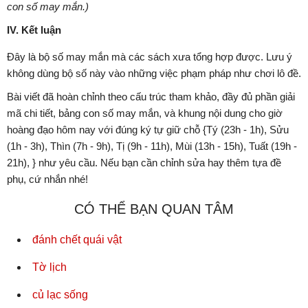
con số may mắn.)
IV. Kết luận
Đây là bộ số may mắn mà các sách xưa tổng hợp được. Lưu ý
không dùng bộ số này vào những việc phạm pháp như chơi lô đề.
Bài viết đã hoàn chỉnh theo cấu trúc tham khảo, đầy đủ phần giải
mã chi tiết, bảng con số may mắn, và khung nội dung cho giờ
hoàng đạo hôm nay với đúng ký tự giữ chỗ {Tý (23h - 1h), Sửu
(1h - 3h), Thìn (7h - 9h), Tị (9h - 11h), Mùi (13h - 15h), Tuất (19h -
21h), } như yêu cầu. Nếu bạn cần chỉnh sửa hay thêm tựa đề
phụ, cứ nhắn nhé!
CÓ THỂ BẠN QUAN TÂM
đánh chết quái vật
Tờ lịch
củ lạc sống