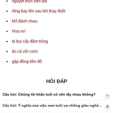
nguyệt thực kéo dài
rồng bay lên sau khi thay đuôi
khỉ đánh nhau
Hoa rơi
bị bụi cây đâm trúng
ăn cá với cơm
gặp đồng tiền đô
HỎI ĐÁP
Câu hỏi: Chúng tôi khắc tuổi có nên lấy nhau không?
Câu hỏi: Ý nghĩa của việc xem tuổi vợ chồng giàu nghèo?