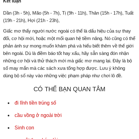
Kết luận
Dần (3h - 5h), Mão (5h - 7h), Tị (9h - 11h), Thân (15h - 17h), Tuất
(19h - 21h), Hợi (21h - 23h),
Giấc mơ thấy người nước ngoài có thể là dấu hiệu của sự thay
đổi, cơ hội mới, hoặc một mối quan hệ tiềm năng. Nó cũng có thể
phản ánh sự mong muốn khám phá và hiểu biết thêm về thế giới
bên ngoài. Dù là điềm báo tốt hay xấu, hãy sẵn sàng đón nhận
những cơ hội và thử thách mới mà giấc mơ mang lại. Đây là bộ
số may mắn mà các sách xưa tổng hợp được. Lưu ý không
dùng bộ số này vào những việc phạm pháp như chơi lô đề.
CÓ THỂ BẠN QUAN TÂM
đi lĩnh tiền trúng số
cầu vồng ở ngoài trời
Sinh con