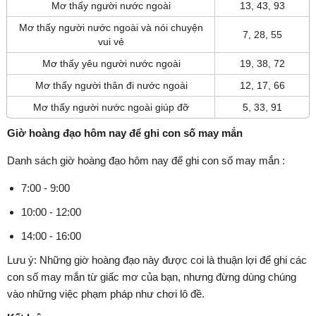
Mơ thấy người nước ngoài
13, 43, 93
Mơ thấy người nước ngoài và nói chuyện
7, 28, 55
vui vẻ
Mơ thấy yêu người nước ngoài
19, 38, 72
Mơ thấy người thân đi nước ngoài
12, 17, 66
Mơ thấy người nước ngoài giúp đỡ
5, 33, 91
Giờ hoàng đạo hôm nay để ghi con số may mắn
Danh sách giờ hoàng đạo hôm nay để ghi con số may mắn :
7:00 - 9:00
10:00 - 12:00
14:00 - 16:00
Lưu ý: Những giờ hoàng đạo này được coi là thuận lợi để ghi các
con số may mắn từ giấc mơ của bạn, nhưng đừng dùng chúng
vào những việc phạm pháp như chơi lô đề.