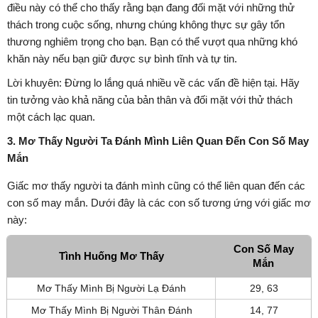
điều này có thể cho thấy rằng bạn đang đối mặt với những thử
thách trong cuộc sống, nhưng chúng không thực sự gây tổn
thương nghiêm trọng cho bạn. Bạn có thể vượt qua những khó
khăn này nếu bạn giữ được sự bình tĩnh và tự tin.
Lời khuyên: Đừng lo lắng quá nhiều về các vấn đề hiện tại. Hãy
tin tưởng vào khả năng của bản thân và đối mặt với thử thách
một cách lạc quan.
3. Mơ Thấy Người Ta Đánh Mình Liên Quan Đến Con Số May
Mắn
Giấc mơ thấy người ta đánh mình cũng có thể liên quan đến các
con số may mắn. Dưới đây là các con số tương ứng với giấc mơ
này:
Con Số May
Tình Huống Mơ Thấy
Mắn
Mơ Thấy Mình Bị Người Lạ Đánh
29, 63
Mơ Thấy Mình Bị Người Thân Đánh
14, 77