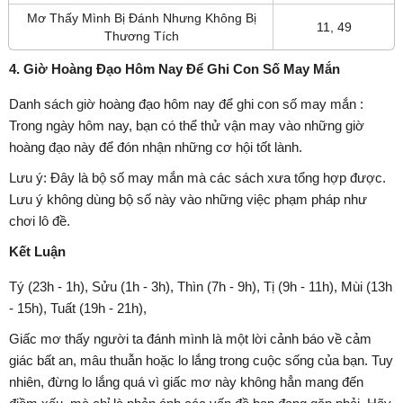
Mơ Thấy Mình Bị Đánh Nhưng Không Bị
11, 49
Thương Tích
4. Giờ Hoàng Đạo Hôm Nay Để Ghi Con Số May Mắn
Danh sách giờ hoàng đạo hôm nay để ghi con số may mắn :
Trong ngày hôm nay, bạn có thể thử vận may vào những giờ
hoàng đạo này để đón nhận những cơ hội tốt lành.
Lưu ý: Đây là bộ số may mắn mà các sách xưa tổng hợp được.
Lưu ý không dùng bộ số này vào những việc phạm pháp như
chơi lô đề.
Kết Luận
Tý (23h - 1h), Sửu (1h - 3h), Thìn (7h - 9h), Tị (9h - 11h), Mùi (13h
- 15h), Tuất (19h - 21h),
Giấc mơ thấy người ta đánh mình là một lời cảnh báo về cảm
giác bất an, mâu thuẫn hoặc lo lắng trong cuộc sống của bạn. Tuy
nhiên, đừng lo lắng quá vì giấc mơ này không hẳn mang đến