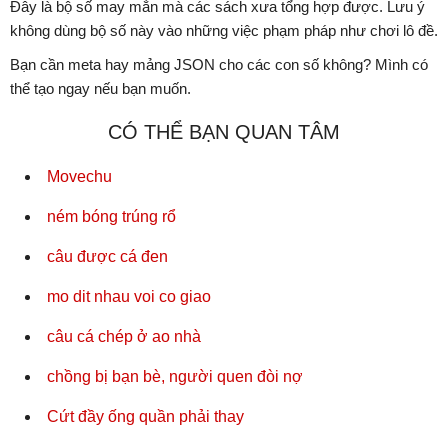
Đây là bộ số may mắn mà các sách xưa tổng hợp được. Lưu ý
không dùng bộ số này vào những việc phạm pháp như chơi lô đề.
Bạn cần meta hay mảng JSON cho các con số không? Mình có
thể tạo ngay nếu bạn muốn.
CÓ THỂ BẠN QUAN TÂM
Movechu
ném bóng trúng rổ
câu được cá đen
mo dit nhau voi co giao
câu cá chép ở ao nhà
chồng bị bạn bè, người quen đòi nợ
Cứt đầy ống quần phải thay