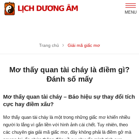
MENU
Trang chủ
Giải mã giấc mơ
Mơ thấy quan tài cháy là điềm gì?
Đánh số mấy
Mơ thấy quan tài cháy – Báo hiệu sự thay đổi tích
cực hay điềm xấu?
Mơ thấy quan tài cháy là một trong những giấc mơ khiến nhiều
người lo lắng vì gắn liền với hình ảnh cái chết. Tuy nhiên, theo
các chuyên gia giải mã giấc mơ, đây không phải là điềm gở mà