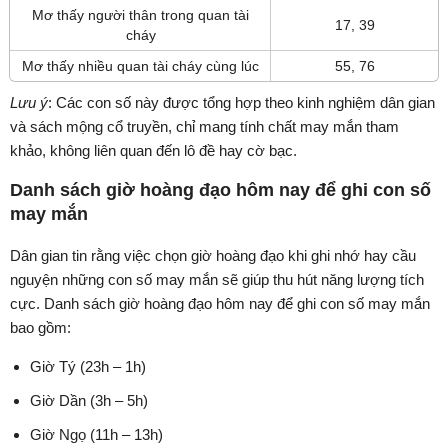
Mơ thấy người thân trong quan tài
17, 39
cháy
Mơ thấy nhiều quan tài cháy cùng lúc
55, 76
Lưu ý
: Các con số này được tổng hợp theo kinh nghiệm dân gian
và sách mộng cổ truyền, chỉ mang tính chất may mắn tham
khảo, không liên quan đến lô đề hay cờ bạc.
Danh sách giờ hoàng đạo hôm nay để ghi con số
may mắn
Dân gian tin rằng việc chọn giờ hoàng đạo khi ghi nhớ hay cầu
nguyện những con số may mắn sẽ giúp thu hút năng lượng tích
cực. Danh sách giờ hoàng đạo hôm nay để ghi con số may mắn
bao gồm:
Giờ Tý (23h – 1h)
Giờ Dần (3h – 5h)
Giờ Ngọ (11h – 13h)