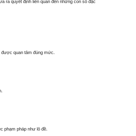
ưa ra quyết định liên quan đến những con số đặc
hưa được quan tâm đúng mức.
h.
iệc phạm pháp như lô đề.