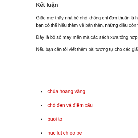
Kết luận
Giấc mơ thấy nhà bé nhỏ không chỉ đơn thuần là hì
bạn có thể hiểu thêm về bản thân, những điều còn
Đây là bộ số may mắn mà các sách xưa tổng hợp 
Nếu bạn cần tôi viết thêm bài tương tự cho các gi
chùa hoang vắng
chó đen và điềm xấu
buoi to
nuc lut chieo be