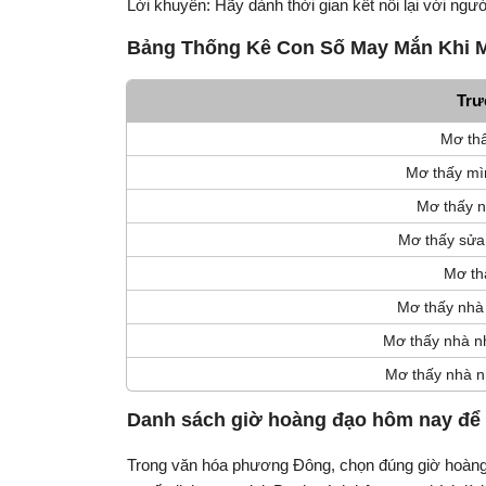
Lời khuyên: Hãy dành thời gian kết nối lại với ng
Bảng Thống Kê Con Số May Mắn Khi 
Trư
Mơ thấ
Mơ thấy mì
Mơ thấy n
Mơ thấy sửa 
Mơ th
Mơ thấy nhà
Mơ thấy nhà nh
Mơ thấy nhà nh
Danh sách giờ hoàng đạo hôm nay để
Trong văn hóa phương Đông, chọn đúng giờ hoàng đ