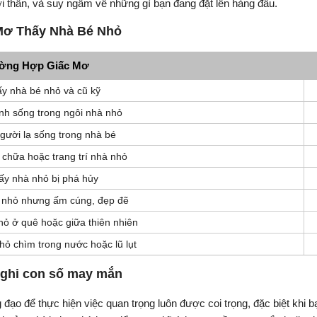
ười thân, và suy ngẫm về những gì bạn đang đặt lên hàng đầu.
Mơ Thấy Nhà Bé Nhỏ
ờng Hợp Giấc Mơ
y nhà bé nhỏ và cũ kỹ
nh sống trong ngôi nhà nhỏ
gười lạ sống trong nhà bé
chữa hoặc trang trí nhà nhỏ
ấy nhà nhỏ bị phá hủy
 nhỏ nhưng ấm cúng, đẹp đẽ
ỏ ở quê hoặc giữa thiên nhiên
ỏ chìm trong nước hoặc lũ lụt
 ghi con số may mắn
ạo để thực hiện việc quan trọng luôn được coi trọng, đặc biệt khi