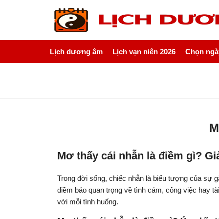
Lịch dương âm
Lịch vạn niên 2026
Chọn ngày
M
Mơ thấy cái nhẫn là điềm gì? G
Trong đời sống, chiếc nhẫn là biểu tượng của sự gắ
điềm báo quan trọng về tình cảm, công việc hay tà
với mỗi tình huống.