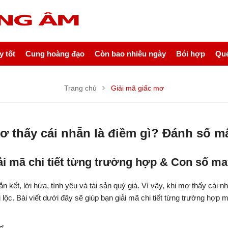
 tốt
Cung hoàng đạo
Còn bao nhiêu ngày
Bói hợp
Quẻ
Trang chủ
Giải mã giấc mơ
ơ thấy cái nhẫn là điềm gì? Đánh số m
iải mã chi tiết từng trường hợp & Con số m
n kết, lời hứa, tình yêu và tài sản quý giá. Vì vậy, khi mơ thấy cái
i lộc. Bài viết dưới đây sẽ giúp bạn giải mã chi tiết từng trường hợ