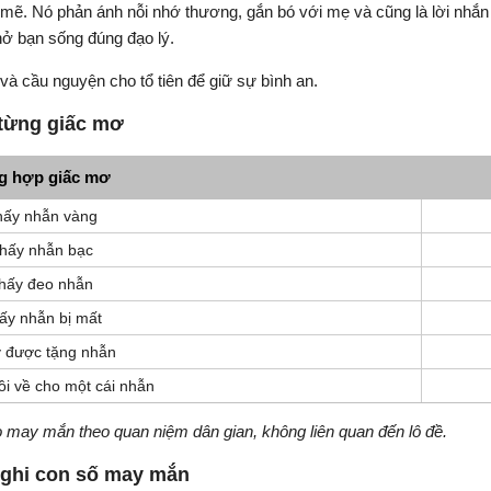
. Nó phản ánh nỗi nhớ thương, gắn bó với mẹ và cũng là lời nhắn n
hở bạn sống đúng đạo lý.
 và cầu nguyện cho tổ tiên để giữ sự bình an.
từng giấc mơ
g hợp giấc mơ
hấy nhẫn vàng
hấy nhẫn bạc
hấy đeo nhẫn
ấy nhẫn bị mất
 được tặng nhẫn
ồi về cho một cái nhẫn
 may mắn theo quan niệm dân gian, không liên quan đến lô đề.
 ghi con số may mắn