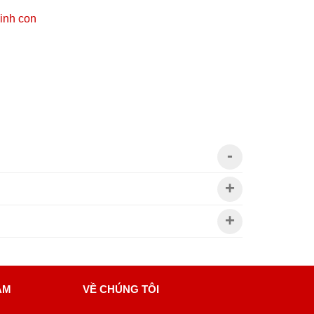
inh con
ÂM
VỀ CHÚNG TÔI