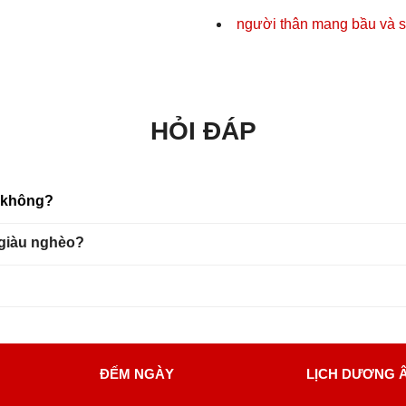
người thân mang bầu và s
HỎI ĐÁP
u không?
 giàu nghèo?
ĐẾM NGÀY
LỊCH DƯƠNG 