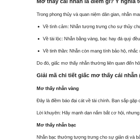
Mơ thấy cái nhẫn là điềm gì? Ý nghĩa 
Trong phong thủy và quan niệm dân gian, nhẫn man
Về tình cảm: Nhẫn tượng trưng cho sự thủy chun
Về tài lộc: Nhẫn bằng vàng, bạc hay đá quý đều 
Về tinh thần: Nhẫn còn mang tính bảo hộ, nhắc 
Do đó, giấc mơ thấy nhẫn thường liên quan đến hôn
Giải mã chi tiết giấc mơ thấy cái nhẫn
Mơ thấy nhẫn vàng
Đây là điềm báo đại cát về tài chính. Bạn sắp gặp 
Lời khuyên: Hãy mạnh dạn nắm bắt cơ hội, nhưng c
Mơ thấy nhẫn bạc
Nhẫn bạc thường tượng trưng cho sự giản dị và bả