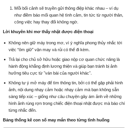
Mỗi bối cảnh sẽ truyền gửi thông điệp khác nhau – ví dụ
như điềm báo mối quan hệ tình cảm, tin tức từ người thân,
công việc hay thay đổi không ngờ.
Lời khuyên khi mơ thấy nhặt được điện thoại
Không nên giữ máy trong mơ, vì ý nghĩa phong thủy nhắc tới
việc “ôm giữ” vận may và rủi có thể đi kèm.
Trả lại cho chủ sở hữu hoặc giao nộp cơ quan chức năng là
hành động khẳng định lương thiện và giúp bạn tránh bị ảnh
hưởng tiêu cực từ "ván bài của người khác".
Không tự ý mở máy để tìm thông tin, bởi có thể gặp phải hình
ảnh, nội dung nhạy cảm hoặc nhạy cảm mà bạn không sẵn
sàng tiếp xúc – giống như câu chuyện gây ám ảnh về những
hình ảnh rùng rợn trong chiếc điện thoại nhặt được mà báo chí
từng nhắc đến.
Bảng thống kê con số may mắn theo từng tình huống