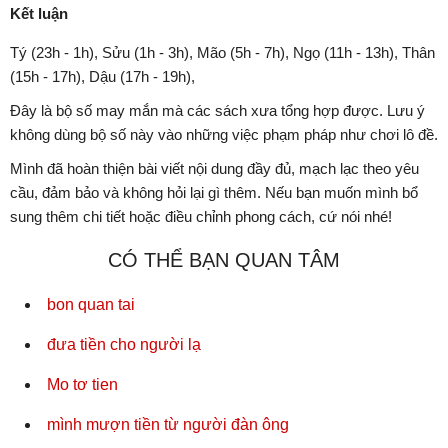
Kết luận
Tý (23h - 1h), Sửu (1h - 3h), Mão (5h - 7h), Ngọ (11h - 13h), Thân
(15h - 17h), Dậu (17h - 19h),
Đây là bộ số may mắn mà các sách xưa tổng hợp được. Lưu ý
không dùng bộ số này vào những việc phạm pháp như chơi lô đề.
Mình đã hoàn thiện bài viết nội dung đầy đủ, mạch lạc theo yêu
cầu, đảm bảo và không hỏi lại gì thêm. Nếu bạn muốn mình bổ
sung thêm chi tiết hoặc điều chỉnh phong cách, cứ nói nhé!
CÓ THỂ BẠN QUAN TÂM
bon quan tai
đưa tiền cho người lạ
Mo tơ tien
mình mượn tiền từ người đàn ông