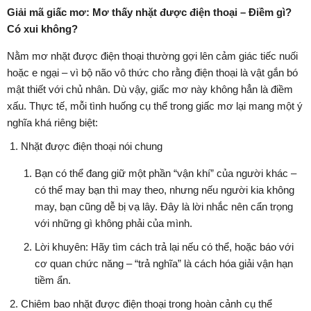
Giải mã giấc mơ: Mơ thấy nhặt được điện thoại – Điềm gì?
Có xui không?
Nằm mơ nhặt được điện thoại thường gợi lên cảm giác tiếc nuối
hoặc e ngại – vì bộ não vô thức cho rằng điện thoại là vật gắn bó
mật thiết với chủ nhân. Dù vậy, giấc mơ này không hẳn là điềm
xấu. Thực tế, mỗi tình huống cụ thể trong giấc mơ lại mang một ý
nghĩa khá riêng biệt:
Nhặt được điện thoại nói chung
Bạn có thể đang giữ một phần “vận khí” của người khác –
có thể may bạn thì may theo, nhưng nếu người kia không
may, bạn cũng dễ bị vạ lây. Đây là lời nhắc nên cẩn trọng
với những gì không phải của mình.
Lời khuyên: Hãy tìm cách trả lại nếu có thể, hoặc báo với
cơ quan chức năng – “trả nghĩa” là cách hóa giải vận hạn
tiềm ẩn.
Chiêm bao nhặt được điện thoại trong hoàn cảnh cụ thể