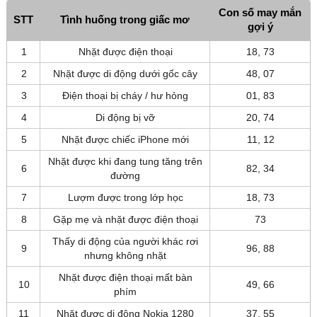
Con số may mắn
STT
Tình huống trong giấc mơ
gợi ý
1
Nhặt được điện thoại
18, 73
2
Nhặt được di động dưới gốc cây
48, 07
3
Điện thoại bị cháy / hư hỏng
01, 83
4
Di động bị vỡ
20, 74
5
Nhặt được chiếc iPhone mới
11, 12
Nhặt được khi đang tung tăng trên
6
82, 34
đường
7
Lượm được trong lớp học
18, 73
8
Gặp mẹ và nhặt được điện thoại
73
Thấy di động của người khác rơi
9
96, 88
nhưng không nhặt
Nhặt được điện thoại mất bàn
10
49, 66
phím
11
Nhặt được di động Nokia 1280
37, 55