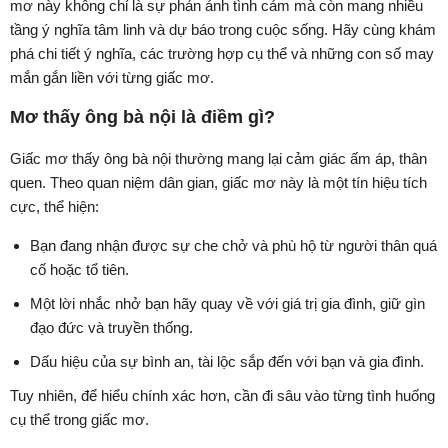
mơ này không chỉ là sự phản ánh tình cảm mà còn mang nhiều
tầng ý nghĩa tâm linh và dự báo trong cuộc sống. Hãy cùng khám
phá chi tiết ý nghĩa, các trường hợp cụ thể và những con số may
mắn gắn liền với từng giấc mơ.
Mơ thấy ông bà nội là điềm gì?
Giấc mơ thấy ông bà nội thường mang lại cảm giác ấm áp, thân
quen. Theo quan niệm dân gian, giấc mơ này là một tín hiệu tích
cực, thể hiện:
Bạn đang nhận được sự che chở và phù hộ từ người thân quá
cố hoặc tổ tiên.
Một lời nhắc nhở bạn hãy quay về với giá trị gia đình, giữ gìn
đạo đức và truyền thống.
Dấu hiệu của sự bình an, tài lộc sắp đến với bạn và gia đình.
Tuy nhiên, để hiểu chính xác hơn, cần đi sâu vào từng tình huống
cụ thể trong giấc mơ.