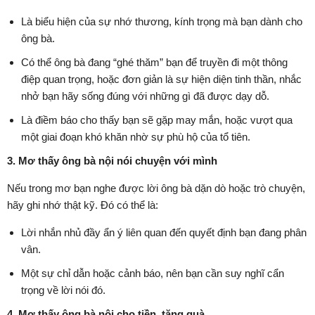
Là biểu hiện của sự nhớ thương, kính trọng mà bạn dành cho
ông bà.
Có thể ông bà đang “ghé thăm” bạn để truyền đi một thông
điệp quan trọng, hoặc đơn giản là sự hiện diện tinh thần, nhắc
nhở bạn hãy sống đúng với những gì đã được dạy dỗ.
Là điềm báo cho thấy bạn sẽ gặp may mắn, hoặc vượt qua
một giai đoạn khó khăn nhờ sự phù hộ của tổ tiên.
3. Mơ thấy ông bà nội nói chuyện với mình
Nếu trong mơ bạn nghe được lời ông bà dặn dò hoặc trò chuyện,
hãy ghi nhớ thật kỹ. Đó có thể là:
Lời nhắn nhủ đầy ẩn ý liên quan đến quyết định bạn đang phân
vân.
Một sự chỉ dẫn hoặc cảnh báo, nên bạn cần suy nghĩ cẩn
trọng về lời nói đó.
4. Mơ thấy ông bà nội cho tiền, tặng quà