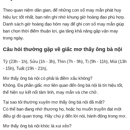
Theo quan niệm dân gian, để những con số may mắn phát huy
hiệu lực tốt nhất, bạn nên ghi nhớ khung giờ hoàng đạo phù hợp.
Danh sách giờ hoàng đạo hôm nay để ghi con số may mắn giúp
bạn chọn thời điểm thuận lợi, gia tăng khả năng gặp vận may
trong ngày.
Câu hỏi thường gặp về giấc mơ thấy ông bà nội
Tý (23h - 1h), Sửu (1h - 3h), Thìn (7h - 9h), Tị (9h - 11h), Mùi (13h
- 15h), Tuất (19h - 21h),
Mơ thấy ông bà nội có phải là điềm xấu không?
Không. Đa phần giấc mơ liên quan đến ông bà nội là tín hiệu tốt,
thể hiện sự kết nối tâm linh, may mắn và che chở.
Tại sao tôi thường xuyên mơ thấy ông bà nội đã mất?
Có thể bạn đang nhớ thương họ, hoặc họ muốn truyền đạt một
điều gì đó quan trọng. Hãy chú ý đến lời nói, hành động trong mơ.
Mơ thấy ông bà nội khóc là xui xẻo?