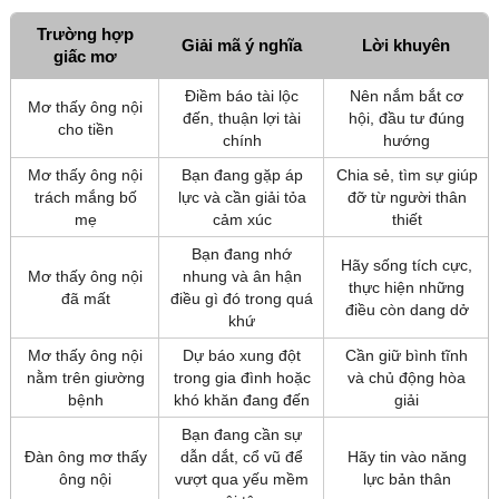
Trường hợp
Giải mã ý nghĩa
Lời khuyên
giấc mơ
Điềm báo tài lộc
Nên nắm bắt cơ
Mơ thấy ông nội
đến, thuận lợi tài
hội, đầu tư đúng
cho tiền
chính
hướng
Mơ thấy ông nội
Bạn đang gặp áp
Chia sẻ, tìm sự giúp
trách mắng bố
lực và cần giải tỏa
đỡ từ người thân
mẹ
cảm xúc
thiết
Bạn đang nhớ
Hãy sống tích cực,
Mơ thấy ông nội
nhung và ân hận
thực hiện những
đã mất
điều gì đó trong quá
điều còn dang dở
khứ
Mơ thấy ông nội
Dự báo xung đột
Cần giữ bình tĩnh
nằm trên giường
trong gia đình hoặc
và chủ động hòa
bệnh
khó khăn đang đến
giải
Bạn đang cần sự
Đàn ông mơ thấy
dẫn dắt, cổ vũ để
Hãy tin vào năng
ông nội
vượt qua yếu mềm
lực bản thân