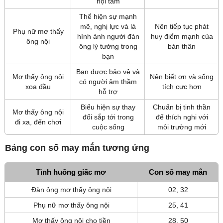
nội tâm
Thể hiện sự mạnh
mẽ, nghị lực và là
Nên tiếp tục phát
Phụ nữ mơ thấy
hình ảnh người đàn
huy điểm mạnh của
ông nội
ông lý tưởng trong
bản thân
bạn
Bạn được bảo vệ và
Mơ thấy ông nội
Nên biết ơn và sống
có người âm thầm
xoa đầu
tích cực hơn
hỗ trợ
Biểu hiện sự thay
Chuẩn bị tinh thần
Mơ thấy ông nội
đổi sắp tới trong
để thích nghi với
đi xa, đến chơi
cuộc sống
môi trường mới
Bảng con số may mắn tương ứng
Tình huống giấc mơ
Con số may mắn
Đàn ông mơ thấy ông nội
02, 32
Phụ nữ mơ thấy ông nội
25, 41
Mơ thấy ông nội cho tiền
28, 50