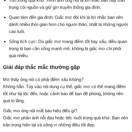
Tôn trọng quá khứ: Hình ảnh ông nội là lời nhắc bạn hãy trân
trọng cội nguồn và giữ gìn truyền thống gia đình.
Quan tâm đến gia đình: Giấc mơ đôi khi là lời nhắc bạn nên
dành nhiều thời gian hơn cho người thân, nhất là những người
cao tuổi.
Sống tích cực: Dù giấc mơ mang điềm tốt hay xấu, điều quan
trọng là bạn cần sống mạnh mẽ, không bị giấc mơ chi phối
quá nhiều.
Giải đáp thắc mắc thường gặp
Mơ thấy ông nội có phải điềm xấu không?
Không hẳn. Tùy vào nội dung cụ thể, giấc mơ có thể mang điềm
tốt như tài lộc đến, hoặc cảnh báo để bạn đề phòng, không nên
quá lo lắng.
Giấc mơ ông nội mất báo hiệu điều gì?
Giấc mơ phản ánh nỗi đau hoặc tiếc nuối trong quá khứ. Bạn nên
trân trọng hiện tại và sống vì những điều tốt đẹp.