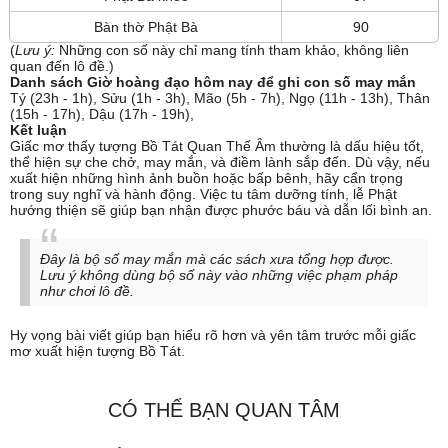
Bàn thờ Phật Bà
90
(
Lưu ý:
Những con số này chỉ mang tính tham khảo, không liên
quan đến lô đề.)
Danh sách Giờ hoàng đạo hôm nay để ghi con số may mắn
Tý (23h - 1h), Sửu (1h - 3h), Mão (5h - 7h), Ngọ (11h - 13h), Thân
(15h - 17h), Dậu (17h - 19h),
Kết luận
Giấc mơ thấy tượng Bồ Tát Quan Thế Âm thường là dấu hiệu tốt,
thể hiện sự che chở, may mắn, và điềm lành sắp đến. Dù vậy, nếu
xuất hiện những hình ảnh buồn hoặc bấp bênh, hãy cẩn trọng
trong suy nghĩ và hành động. Việc tu tâm dưỡng tính, lễ Phật
hướng thiện sẽ giúp bạn nhận được phước báu và dẫn lối bình an.
Đây là bộ số may mắn mà các sách xưa tổng hợp được.
Lưu ý không dùng bộ số này vào những việc phạm pháp
như chơi lô đề.
Hy vọng bài viết giúp bạn hiểu rõ hơn và yên tâm trước mỗi giấc
mơ xuất hiện tượng Bồ Tát.
CÓ THỂ BẠN QUAN TÂM