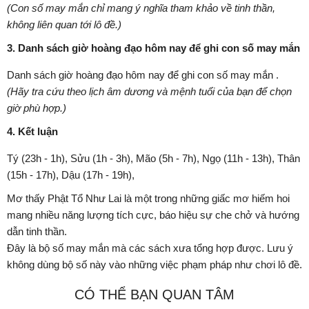
(Con số may mắn chỉ mang ý nghĩa tham khảo về tinh thần,
không liên quan tới lô đề.)
3. Danh sách giờ hoàng đạo hôm nay để ghi con số may mắn
Danh sách giờ hoàng đạo hôm nay để ghi con số may mắn .
(Hãy tra cứu theo lịch âm dương và mệnh tuổi của bạn để chọn
giờ phù hợp.)
4. Kết luận
Tý (23h - 1h), Sửu (1h - 3h), Mão (5h - 7h), Ngọ (11h - 13h), Thân
(15h - 17h), Dậu (17h - 19h),
Mơ thấy Phật Tổ Như Lai là một trong những giấc mơ hiếm hoi
mang nhiều năng lượng tích cực, báo hiệu sự che chở và hướng
dẫn tinh thần.
Đây là bộ số may mắn mà các sách xưa tổng hợp được. Lưu ý
không dùng bộ số này vào những việc phạm pháp như chơi lô đề.
CÓ THỂ BẠN QUAN TÂM