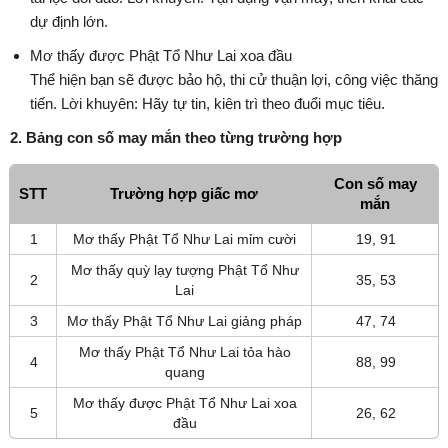
dự định lớn.
Mơ thấy được Phật Tổ Như Lai xoa đầu
Thể hiện bạn sẽ được bảo hộ, thi cử thuận lợi, công việc thăng
tiến. Lời khuyên: Hãy tự tin, kiên trì theo đuổi mục tiêu.
2. Bảng con số may mắn theo từng trường hợp
Con số may
STT
Trường hợp giấc mơ
mắn
1
Mơ thấy Phật Tổ Như Lai mỉm cười
19, 91
Mơ thấy quỳ lạy tượng Phật Tổ Như
2
35, 53
Lai
3
Mơ thấy Phật Tổ Như Lai giảng pháp
47, 74
Mơ thấy Phật Tổ Như Lai tỏa hào
4
88, 99
quang
Mơ thấy được Phật Tổ Như Lai xoa
5
26, 62
đầu