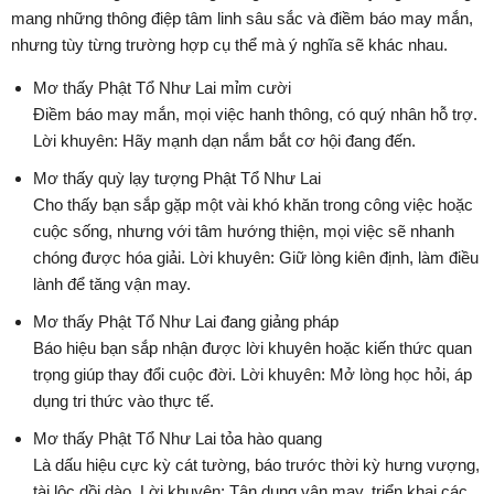
mang những thông điệp tâm linh sâu sắc và điềm báo may mắn,
nhưng tùy từng trường hợp cụ thể mà ý nghĩa sẽ khác nhau.
Mơ thấy Phật Tổ Như Lai mỉm cười
Điềm báo may mắn, mọi việc hanh thông, có quý nhân hỗ trợ.
Lời khuyên: Hãy mạnh dạn nắm bắt cơ hội đang đến.
Mơ thấy quỳ lạy tượng Phật Tổ Như Lai
Cho thấy bạn sắp gặp một vài khó khăn trong công việc hoặc
cuộc sống, nhưng với tâm hướng thiện, mọi việc sẽ nhanh
chóng được hóa giải. Lời khuyên: Giữ lòng kiên định, làm điều
lành để tăng vận may.
Mơ thấy Phật Tổ Như Lai đang giảng pháp
Báo hiệu bạn sắp nhận được lời khuyên hoặc kiến thức quan
trọng giúp thay đổi cuộc đời. Lời khuyên: Mở lòng học hỏi, áp
dụng tri thức vào thực tế.
Mơ thấy Phật Tổ Như Lai tỏa hào quang
Là dấu hiệu cực kỳ cát tường, báo trước thời kỳ hưng vượng,
tài lộc dồi dào. Lời khuyên: Tận dụng vận may, triển khai các