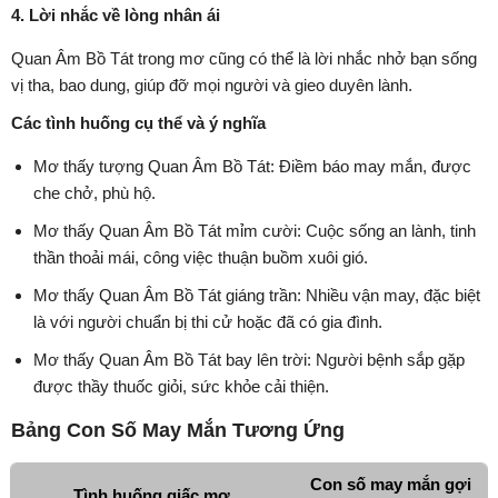
4. Lời nhắc về lòng nhân ái
Quan Âm Bồ Tát trong mơ cũng có thể là lời nhắc nhở bạn sống
vị tha, bao dung, giúp đỡ mọi người và gieo duyên lành.
Các tình huống cụ thể và ý nghĩa
Mơ thấy tượng Quan Âm Bồ Tát: Điềm báo may mắn, được
che chở, phù hộ.
Mơ thấy Quan Âm Bồ Tát mỉm cười: Cuộc sống an lành, tinh
thần thoải mái, công việc thuận buồm xuôi gió.
Mơ thấy Quan Âm Bồ Tát giáng trần: Nhiều vận may, đặc biệt
là với người chuẩn bị thi cử hoặc đã có gia đình.
Mơ thấy Quan Âm Bồ Tát bay lên trời: Người bệnh sắp gặp
được thầy thuốc giỏi, sức khỏe cải thiện.
Bảng Con Số May Mắn Tương Ứng
Con số may mắn gợi
Tình huống giấc mơ