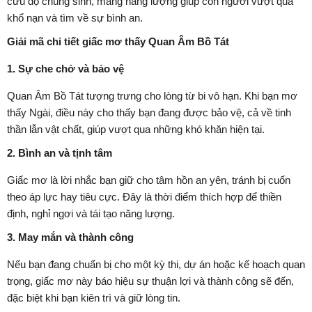
cứu độ chúng sinh, mang năng lượng giúp con người vượt qua
khổ nạn và tìm về sự bình an.
Giải mã chi tiết giấc mơ thấy Quan Âm Bồ Tát
1. Sự che chở và bảo vệ
Quan Âm Bồ Tát tượng trưng cho lòng từ bi vô hạn. Khi bạn mơ
thấy Ngài, điều này cho thấy bạn đang được bảo vệ, cả về tinh
thần lẫn vật chất, giúp vượt qua những khó khăn hiện tại.
2. Bình an và tịnh tâm
Giấc mơ là lời nhắc bạn giữ cho tâm hồn an yên, tránh bị cuốn
theo áp lực hay tiêu cực. Đây là thời điểm thích hợp để thiền
định, nghỉ ngơi và tái tạo năng lượng.
3. May mắn và thành công
Nếu bạn đang chuẩn bị cho một kỳ thi, dự án hoặc kế hoạch quan
trọng, giấc mơ này báo hiệu sự thuận lợi và thành công sẽ đến,
đặc biệt khi bạn kiên trì và giữ lòng tin.