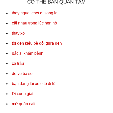
CÓ THỂ BẠN QUAN TÂM
thay nguoi chet di song lai
cãi nhau trong lúc hẹn hò
thay xo
tỏi đen kiểu bè đôi giữa đen
bác sĩ khám bệnh
ca tràu
đề về ba số
bạn đang lái xe ô tô đi lùi
Di cuop giat
mở quán cafe