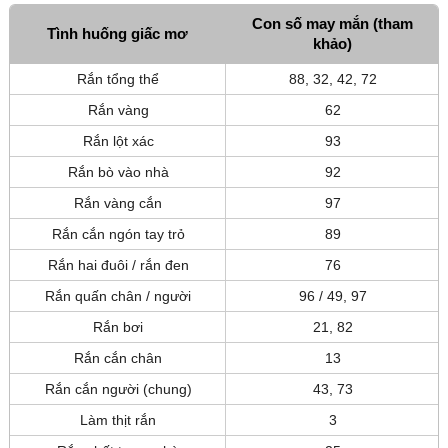
Con số may mắn (tham
Tình huống giấc mơ
khảo)
Rắn tổng thể
88, 32, 42, 72
Rắn vàng
62
Rắn lột xác
93
Rắn bò vào nhà
92
Rắn vàng cắn
97
Rắn cắn ngón tay trỏ
89
Rắn hai đuôi / rắn đen
76
Rắn quấn chân / người
96 / 49, 97
Rắn bơi
21, 82
Rắn cắn chân
13
Rắn cắn người (chung)
43, 73
Làm thịt rắn
3