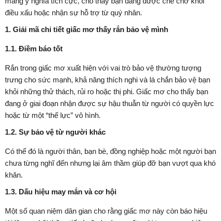
mang ý nghĩa tích cực, cho thấy bạn đang được che chở khỏi
điều xấu hoặc nhận sự hỗ trợ từ quý nhân.
1. Giải mã chi tiết giấc mơ thấy rắn bảo vệ mình
1.1. Điềm báo tốt
Rắn trong giấc mơ xuất hiện với vai trò bảo vệ thường tượng
trưng cho sức mạnh, khả năng thích nghi và lá chắn bảo vệ bạn
khỏi những thử thách, rủi ro hoặc thị phi. Giấc mơ cho thấy bạn
đang ở giai đoạn nhận được sự hậu thuẫn từ người có quyền lực
hoặc từ một “thế lực” vô hình.
1.2. Sự bảo vệ từ người khác
Có thể đó là người thân, bạn bè, đồng nghiệp hoặc một người bạn
chưa từng nghĩ đến nhưng lại âm thầm giúp đỡ bạn vượt qua khó
khăn.
1.3. Dấu hiệu may mắn và cơ hội
Một số quan niệm dân gian cho rằng giấc mơ này còn báo hiệu