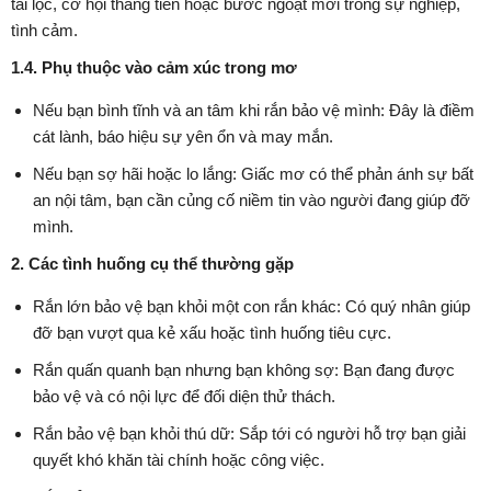
tài lộc, cơ hội thăng tiến hoặc bước ngoặt mới trong sự nghiệp,
tình cảm.
1.4. Phụ thuộc vào cảm xúc trong mơ
Nếu bạn bình tĩnh và an tâm khi rắn bảo vệ mình: Đây là điềm
cát lành, báo hiệu sự yên ổn và may mắn.
Nếu bạn sợ hãi hoặc lo lắng: Giấc mơ có thể phản ánh sự bất
an nội tâm, bạn cần củng cố niềm tin vào người đang giúp đỡ
mình.
2. Các tình huống cụ thể thường gặp
Rắn lớn bảo vệ bạn khỏi một con rắn khác: Có quý nhân giúp
đỡ bạn vượt qua kẻ xấu hoặc tình huống tiêu cực.
Rắn quấn quanh bạn nhưng bạn không sợ: Bạn đang được
bảo vệ và có nội lực để đối diện thử thách.
Rắn bảo vệ bạn khỏi thú dữ: Sắp tới có người hỗ trợ bạn giải
quyết khó khăn tài chính hoặc công việc.