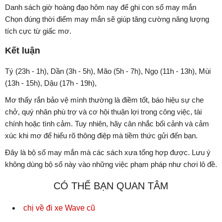
Danh sách giờ hoàng đạo hôm nay để ghi con số may mắn
Chọn đúng thời điểm may mắn sẽ giúp tăng cường năng lượng
tích cực từ giấc mơ.
Kết luận
Tý (23h - 1h), Dần (3h - 5h), Mão (5h - 7h), Ngọ (11h - 13h), Mùi
(13h - 15h), Dậu (17h - 19h),
Mơ thấy rắn bảo vệ mình thường là điềm tốt, báo hiệu sự che
chở, quý nhân phù trợ và cơ hội thuận lợi trong công việc, tài
chính hoặc tình cảm. Tuy nhiên, hãy cân nhắc bối cảnh và cảm
xúc khi mơ để hiểu rõ thông điệp mà tiềm thức gửi đến bạn.
Đây là bộ số may mắn mà các sách xưa tổng hợp được. Lưu ý
không dùng bộ số này vào những việc phạm pháp như chơi lô đề.
CÓ THỂ BẠN QUAN TÂM
chị về đi xe Wave cũ