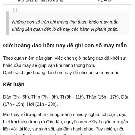
Mơ thấy bị mất rổ trứng
41 – 84
Những con số trên chỉ mang tính tham khảo may mắn,
không liên quan đến lô đề hay các hành vi phạm pháp.
Giờ hoàng đạo hôm nay để ghi con số may mắn
Theo quan niệm dân gian, việc chọn giờ hoàng đạo để khởi sự
hoặc cầu may sẽ giúp vận khí hanh thông hơn.
Danh sách giờ hoàng đạo hôm nay để ghi con số may mắn
Kết luận
Dần (3h - 5h), Thìn (7h - 9h), Tị (9h - 11h), Thân (15h - 17h), Dậu
(17h - 19h), Hợi (21h - 23h),
Mơ thấy rổ trứng nhìn chung mang nhiều ý nghĩa tích cực, đặc
biệt khi trứng trong rổ đầy đặn, nguyên vẹn. Đây là giấc mơ gắn
liền với tài lộc, sự sinh sôi, gia đình hạnh phúc. Tuy nhiên, nếu