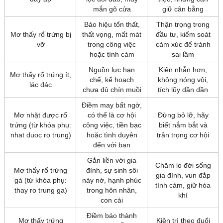
mắn gõ cửa
giữ cân bằng
Báo hiệu tổn thất,
Thận trọng trong
Mơ thấy rổ trứng bị
thất vọng, mất mát
đầu tư, kiểm soát
vỡ
trong công việc
cảm xúc để tránh
hoặc tình cảm
sai lầm
Nguồn lực hạn
Kiên nhẫn hơn,
Mơ thấy rổ trứng ít,
chế, kế hoạch
không nóng vội,
lác đác
chưa đủ chín muồi
tích lũy dần dần
Điềm may bất ngờ,
Mơ nhặt được rổ
có thể là cơ hội
Đừng bỏ lỡ, hãy
trứng (từ khóa phụ:
công việc, tiền bạc
biết nắm bắt và
nhat duoc ro trung)
hoặc tình duyên
trân trọng cơ hội
đến với bạn
Gắn liền với gia
Chăm lo đời sống
Mơ thấy rổ trứng
đình, sự sinh sôi
gia đình, vun đắp
gà (từ khóa phụ:
nảy nở, hạnh phúc
tình cảm, giữ hòa
thay ro trung ga)
trong hôn nhân,
khí
con cái
Điềm báo thành
Mơ thấy trứng
Kiên trì theo đuổi