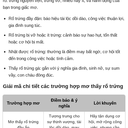
rổ: trứng nguyên vẹn, trứng vỡ, nhiều hay ít, và hành động của
bạn trong giấc mơ.
Rổ trứng đầy đặn: báo hiệu tài lộc dồi dào, công việc thuận lợi,
gia đình sung túc.
Rổ trứng bị vỡ hoặc ít trứng: cảnh báo sự hao hụt, tổn thất
hoặc cơ hội bị mất.
Nhặt được rổ trứng: thường là điềm may bất ngờ, cơ hội tốt
đến trong công việc hoặc tình cảm.
Thấy rổ trứng gà: gắn với ý nghĩa gia đình, sinh nở, sự sum
vầy, con cháu đông đúc.
Giải mã chi tiết các trường hợp mơ thấy rổ trứng
Điềm báo & ý
Trường hợp mơ
Lời khuyên
nghĩa
Tượng trưng cho
Hãy tận dụng cơ
Mơ thấy rổ trứng
sự thịnh vượng, tài
hội, mở rộng công
đầy ắp
lộc dồi dào, may
việc, nhưng cần