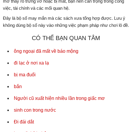
mơ thấy rổ trứng vỡ hoặc bị mất, bạn nên cẩn trọng trong công
việc, tài chính và các mối quan hệ.
Đây là bộ số may mắn mà các sách xưa tổng hợp được. Lưu ý
không dùng bộ số này vào những việc phạm pháp như chơi lô đề.
CÓ THỂ BẠN QUAN TÂM
ông ngoại đã mất về báo mộng
đi lạc ở nơi xa lạ
bị ma đuổi
bắn
Người cũ xuất hiện nhiều lần trong giấc mơ
sinh con trong nước
Đi đái dắt