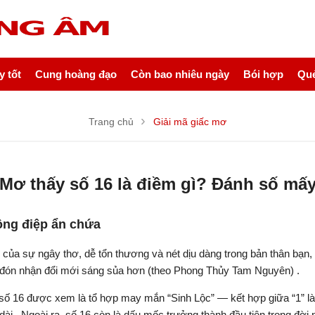
 tốt
Cung hoàng đạo
Còn bao nhiêu ngày
Bói hợp
Quẻ
Trang chủ
Giải mã giấc mơ
Mơ thấy số 16 là điềm gì? Đánh số mấ
hông điệp ẩn chứa
ủa sự ngây thơ, dễ tổn thương và nét dịu dàng trong bản thân bạn, 
 đón nhận đổi mới sáng sủa hơn (theo Phong Thủy Tam Nguyên) .
ố 16 được xem là tổ hợp may mắn “Sinh Lộc” — kết hợp giữa “1” là sự
ài . Ngoài ra, số 16 còn là dấu mốc trưởng thành đầu tiên trong đời 