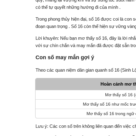
có thể tự quyết những hướng đi của mình .
Trong phong thủy hiện đại, số 16 được coi là con 
đoạn quan trọng . Số 16 còn thể hiện sự vững vàn
Lời khuyên: Nếu bạn mơ thấy số 16, đây là lời n
với sự chín chắn và may mắn đã được đặt sẵn tro
Con số may mắn gợi ý
Theo các quan niệm dân gian quanh số 16 (Sinh Lộ
Hoàn cảnh mơ th
Mơ thấy số 16 (
Mơ thấy số 16 như mốc trưở
Mơ thấy số 16 trong ngữ 
Lưu ý: Các con số trên không liên quan đến việc c