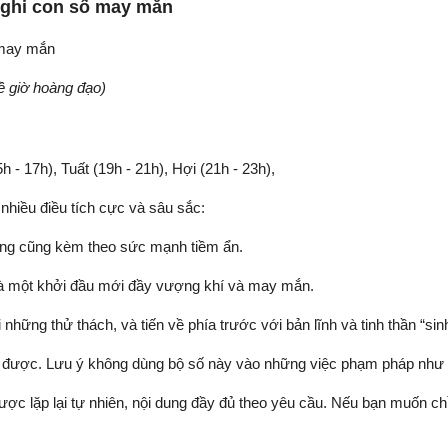
 ghi con số may mắn
 may mắn
về giờ hoàng đạo)
5h - 17h), Tuất (19h - 21h), Hợi (21h - 23h),
hiều điều tích cực và sâu sắc:
hưng cũng kèm theo sức mạnh tiềm ẩn.
 và một khởi đầu mới đầy vượng khí và may mắn.
hững thử thách, và tiến về phía trước với bản lĩnh và tinh thần “sinh
được. Lưu ý không dùng bộ số này vào những việc phạm pháp như c
ược lặp lại tự nhiên, nội dung đầy đủ theo yêu cầu. Nếu bạn muốn ch