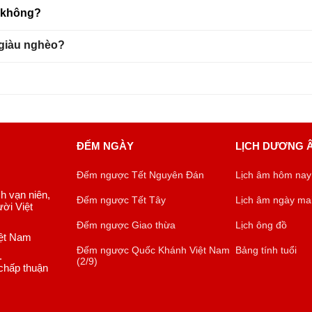
u không?
 giàu nghèo?
ĐẾM NGÀY
LỊCH DƯƠNG 
Đếm ngược Tết Nguyên Đán
Lịch âm hôm nay
ch vạn niên,
Đếm ngược Tết Tây
Lịch âm ngày ma
ời Việt
Đếm ngược Giao thừa
Lịch ông đồ
iệt Nam
Đếm ngược Quốc Khánh Việt Nam
Bảng tính tuổi
.
(2/9)
chấp thuận