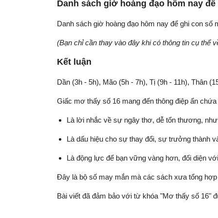
Danh sách giờ hoàng đạo hôm nay để
Danh sách giờ hoàng đạo hôm nay để ghi con số
(Bạn chỉ cần thay vào đây khi có thông tin cụ thể 
Kết luận
Dần (3h - 5h), Mão (5h - 7h), Tị (9h - 11h), Thân (1
Giấc mơ thấy số 16 mang đến thông điệp ẩn chứa n
Là lời nhắc về sự ngây thơ, dễ tổn thương, n
Là dấu hiệu cho sự thay đổi, sự trưởng thành
Là động lực để bạn vững vàng hơn, đối diện với n
Đây là bộ số may mắn mà các sách xưa tổng hợp 
Bài viết đã đảm bảo với từ khóa "Mơ thấy số 16" đ