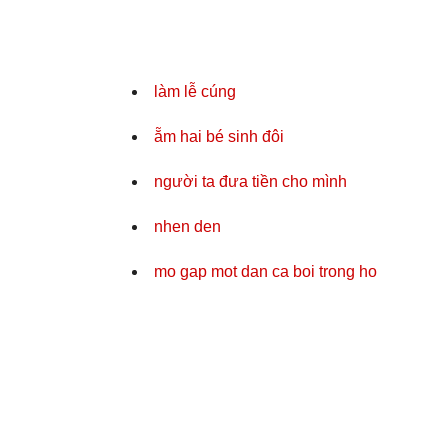
làm lễ cúng
ẵm hai bé sinh đôi
người ta đưa tiền cho mình
nhen den
mo gap mot dan ca boi trong ho