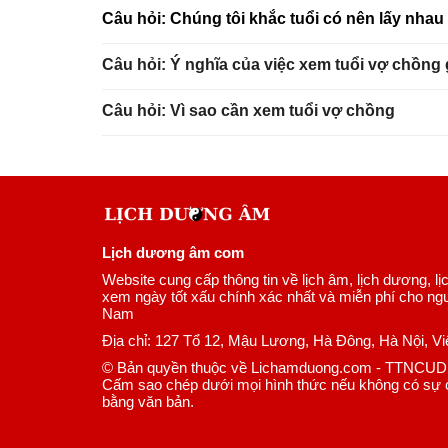
Câu hỏi: Chúng tôi khắc tuổi có nên lấy nha
Câu hỏi: Ý nghĩa của việc xem tuổi vợ chồng
Câu hỏi: Vì sao cần xem tuổi vợ chồng
Lịch dương âm com
Website cung cấp thông tin về lịch âm, lịch dương, lị
xem ngày tốt xấu chính xác nhất và miễn phí cho ngư
Nam
Địa chỉ: 127 Tổ 12, Mậu Lương, Hà Đông, Hà Nội, V
© Bản quyền thuộc về Lichamduong.com - TTNCUD
Cấm sao chép dưới mọi hình thức nếu không có sự 
bằng văn bản.