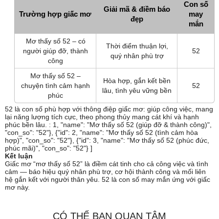
Con số
Giải mã & điềm báo
Trường hợp giấc mơ
may
đẹp
mắn
Mơ thấy số 52 – có
Thời điểm thuận lợi,
người giúp đỡ, thành
52
quý nhân phù trợ
công
Mơ thấy số 52 –
Hòa hợp, gắn kết bền
chuyện tình cảm hạnh
52
lâu, tình yêu vững bền
phúc
52 là con số phù hợp với thông điệp giấc mơ: giúp công việc, mang
lại năng lượng tích cực, theo phong thủy mang cát khí và hạnh
phúc bền lâu. : 1, "name": "Mơ thấy số 52 (giúp đỡ & thành công)",
"con_so": "52"}, {"id": 2, "name": "Mơ thấy số 52 (tình cảm hòa
hợp)", "con_so": "52"}, {"id": 3, "name": "Mơ thấy số 52 (phúc đức,
phúc mãi)", "con_so": "52"} ]
Kết luận
Giấc mơ “mơ thấy số 52” là điềm cát tinh cho cả công việc và tình
cảm — báo hiệu quý nhân phù trợ, cơ hội thành công và mối liên
hệ gắn kết với người thân yêu. 52 là con số may mắn ứng với giấc
mơ này.
CÓ THỂ BẠN QUAN TÂM