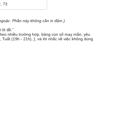
2, 73
ngoặc. Phần này không cần in đậm.)
 lô đề.”
 theo nhiều trường hợp, bảng con số may mắn, yêu
 Tuất (19h - 21h), }, và lời nhắc về việc không dùng