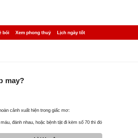
 bói
Xem phong thuỷ
Lịch ngày tốt
ặp may?
hoàn cảnh xuất hiện trong giấc mơ:
máu, đánh nhau, hoặc bệnh tật đi kèm số 70 thì đó