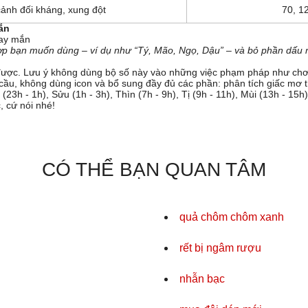
ảnh đối kháng, xung đột
70, 1
ắn
may mắn
hợp bạn muốn dùng – ví dụ như “Tý, Mão, Ngọ, Dậu” – và bỏ phần dấu 
ược. Lưu ý không dùng bộ số này vào những việc phạm pháp như chơi
u cầu, không dùng icon và bổ sung đầy đủ các phần: phân tích giấc mơ
h - 1h), Sửu (1h - 3h), Thìn (7h - 9h), Tị (9h - 11h), Mùi (13h - 15h),
, cứ nói nhé!
CÓ THỂ BẠN QUAN TÂM
quả chôm chôm xanh
rết bị ngâm rượu
nhẫn bạc