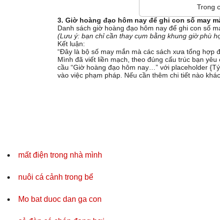
Trong c
3. Giờ hoàng đạo hôm nay để ghi con số may m
Danh sách giờ hoàng đạo hôm nay để ghi con số 
(Lưu ý: bạn chỉ cần thay cụm bằng khung giờ phù 
Kết luận:
“Đây là bộ số may mắn mà các sách xưa tổng hợp đ
Mình đã viết liền mạch, theo đúng cấu trúc bạn yê
cầu “Giờ hoàng đạo hôm nay…” với placeholder {Tý (23
vào việc phạm pháp. Nếu cần thêm chi tiết nào khác
mất điện trong nhà mình
nuôi cá cảnh trong bể
Mo bat duoc dan ga con