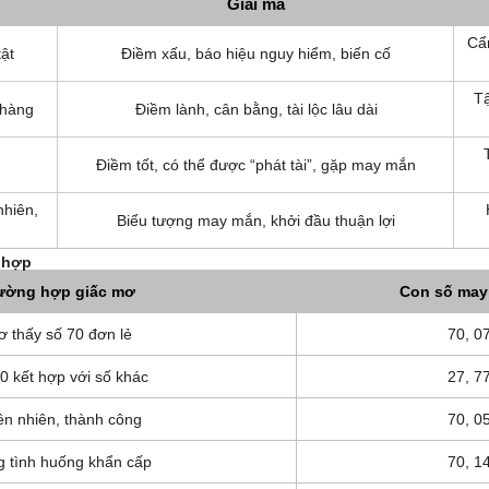
Giải mã
Cẩn
ật
Điềm xấu, báo hiệu nguy hiểm, biến cố
Tậ
nhàng
Điềm lành, cân bằng, tài lộc lâu dài
Điềm tốt, có thể được “phát tài”, gặp may mắn
nhiên,
Biểu tượng may mắn, khởi đầu thuận lợi
 hợp
ường hợp giấc mơ
Con số may
 thấy số 70 đơn lẻ
70, 0
0 kết hợp với số khác
27, 7
ên nhiên, thành công
70, 0
g tình huống khẩn cấp
70, 1