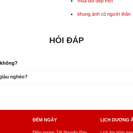
mua đôi dép mới
khung ảnh có người thân
HỎI ĐÁP
u không?
 giàu nghèo?
ĐẾM NGÀY
LỊCH DƯƠNG 
Đếm ngược Tết Nguyên Đán
Lịch âm hôm nay