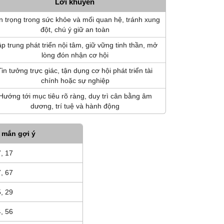
Lời khuyên
 trọng trong sức khỏe và mối quan hệ, tránh xung
đột, chú ý giữ an toàn
p trung phát triển nội tâm, giữ vững tinh thần, mở
lòng đón nhận cơ hội
Tin tưởng trực giác, tận dụng cơ hội phát triển tài
chính hoặc sự nghiệp
Hướng tới mục tiêu rõ ràng, duy trì cân bằng âm
dương, trí tuệ và hành động
 mắn gợi ý
7, 17
7, 67
5, 29
4, 56