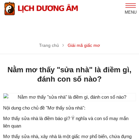
MENU
Trang chủ
Giải mã giấc mơ
Nằm mơ thấy "sửa nhà" là điềm gì,
đánh con số nào?
Nội dung cho chủ đề "Mơ thấy sửa nhà":
Mơ thấy sửa nhà là điềm báo gì? Ý nghĩa và con số may mắn
liên quan
Mơ thấy sửa nhà, xây nhà là một giấc mơ phổ biến, chứa đựng