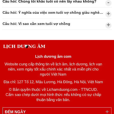
Câu hỏi: Chúng tôi khắc tuổi có nên lấy nhau không?
Câu hỏi: Ý nghĩa của việc xem tuổi vợ chồng giàu nghèo?
Câu hỏi: Vì sao cần xem tuổi vợ chồng
Lịch dương âm com
Website cung cấp thông tin về lịch âm, lịch dương, lịch vạn
niên, xem ngày tốt xấu chính xác nhất và miễn phí cho
người Việt Nam
Địa chỉ: 127 Tổ 12, Mậu Lương, Hà Đông, Hà Nội, Việt Nam
© Bản quyền thuộc về Lichamduong.com - TTNCUD.
Cấm sao chép dưới mọi hình thức nếu không có sự chấp
thuận bằng văn bản.
ĐẾM NGÀY