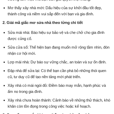
Mơ thấy xây nhà mới: Dấu hiệu của sự khởi đầu tốt đẹp,
thành công và niềm vui sắp đến với bạn và gia đình.
2. Giải mã giấc mơ sửa nhà theo từng chi tiết
Sửa mái nhà: Báo hiệu sự bảo vệ và che chở cho gia đình
được củng cố.
Sửa cửa sổ: Thể hiện bạn đang muốn mở rộng tầm nhìn, đón
nhận cơ hội mới.
Lợp mái nhà: Dự báo sự vững chắc, an toàn và sự ổn định.
Đập nhà để sửa lại: Có thể bạn cần phá bỏ những thói quen
cũ, tư duy cũ để tạo nền tảng mới phát triển.
Xây nhà có mái ngói đỏ: Điềm báo may mắn, hạnh phúc và
ấm no trong gia đình.
Xây nhà chưa hoàn thành: Cảnh báo về những thử thách, khó
khăn còn tồn đọng trong công việc hoặc kế hoạch.