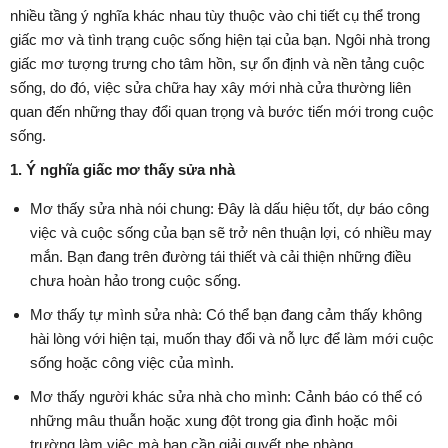
nhiều tầng ý nghĩa khác nhau tùy thuộc vào chi tiết cụ thể trong
giấc mơ và tình trạng cuộc sống hiện tại của bạn. Ngôi nhà trong
giấc mơ tượng trưng cho tâm hồn, sự ổn định và nền tảng cuộc
sống, do đó, việc sửa chữa hay xây mới nhà cửa thường liên
quan đến những thay đổi quan trọng và bước tiến mới trong cuộc
sống.
1. Ý nghĩa giấc mơ thấy sửa nhà
Mơ thấy sửa nhà nói chung: Đây là dấu hiệu tốt, dự báo công
việc và cuộc sống của bạn sẽ trở nên thuận lợi, có nhiều may
mắn. Bạn đang trên đường tái thiết và cải thiện những điều
chưa hoàn hảo trong cuộc sống.
Mơ thấy tự mình sửa nhà: Có thể bạn đang cảm thấy không
hài lòng với hiện tại, muốn thay đổi và nỗ lực để làm mới cuộc
sống hoặc công việc của mình.
Mơ thấy người khác sửa nhà cho mình: Cảnh báo có thể có
những mâu thuẫn hoặc xung đột trong gia đình hoặc môi
trường làm việc mà bạn cần giải quyết nhẹ nhàng.