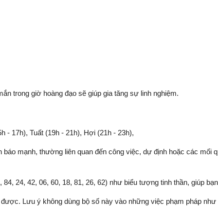
mắn trong giờ hoàng đạo sẽ giúp gia tăng sự linh nghiệm.
5h - 17h), Tuất (19h - 21h), Hợi (21h - 23h),
 báo mạnh, thường liên quan đến công việc, dự định hoặc các mối qu
84, 24, 42, 06, 60, 18, 81, 26, 62) như biểu tượng tinh thần, giúp bạ
được. Lưu ý không dùng bộ số này vào những việc phạm pháp như c