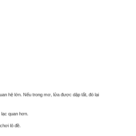
an hệ lớn. Nếu trong mơ, lửa được dập tắt, đó lại
n lạc quan hơn.
hơi lô đề.