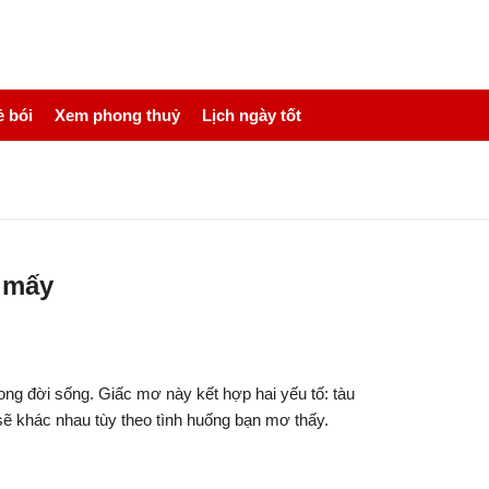
 bói
Xem phong thuỷ
Lịch ngày tốt
ố mấy
ong đời sống. Giấc mơ này kết hợp hai yếu tố: tàu
i sẽ khác nhau tùy theo tình huống bạn mơ thấy.