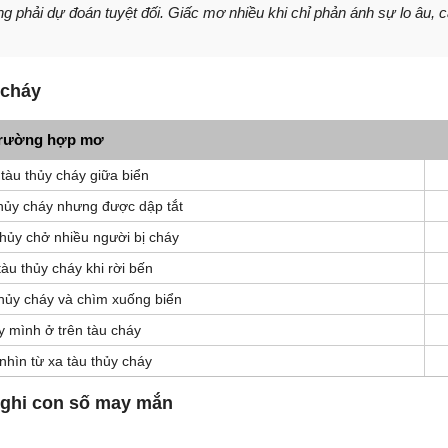
 phải dự đoán tuyệt đối. Giấc mơ nhiều khi chỉ phản ánh sự lo âu, c
 cháy
rường hợp mơ
tàu thủy cháy giữa biển
hủy cháy nhưng được dập tắt
thủy chở nhiều người bị cháy
àu thủy cháy khi rời bến
hủy cháy và chìm xuống biển
 mình ở trên tàu cháy
nhìn từ xa tàu thủy cháy
 ghi con số may mắn