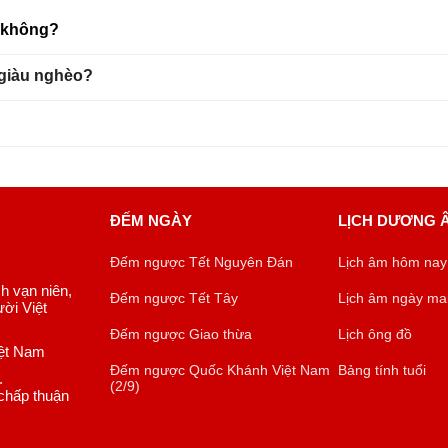
u không?
 giàu nghèo?
ĐẾM NGÀY
LỊCH DƯƠNG 
Đếm ngược Tết Nguyên Đán
Lịch âm hôm nay
ch vạn niên,
Đếm ngược Tết Tây
Lịch âm ngày ma
ời Việt
Đếm ngược Giao thừa
Lịch ông đồ
iệt Nam
Đếm ngược Quốc Khánh Việt Nam
Bảng tính tuổi
.
(2/9)
chấp thuận