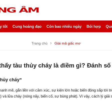
 tốt
Cung hoàng đạo
Còn bao nhiêu ngày
Bói hợp
Quẻ
Trang chủ
Giải mã giấc mơ
hấy tàu thủy cháy là điềm gì? Đánh s
thủy cháy”
ạnh mẽ, gắn liền với cảm xúc, sự kiện lớn hoặc biến động sắp tới tr
i) và lửa cháy (nóng nảy, biến cố, sự bùng phát). Vì vậy, cách lý giả