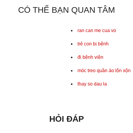
CÓ THỂ BẠN QUAN TÂM
ran can me cua vo
trẻ con bị bệnh
đi bệnh viện
móc treo quần áo lộn xộn
thay so dau la
HỎI ĐÁP