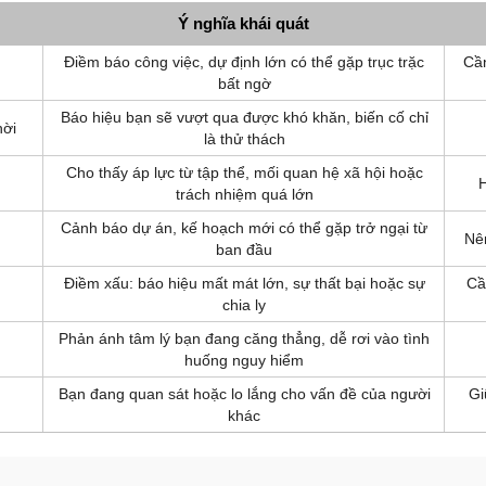
Ý nghĩa khái quát
Điềm báo công việc, dự định lớn có thể gặp trục trặc
Cần
bất ngờ
Báo hiệu bạn sẽ vượt qua được khó khăn, biến cố chỉ
hời
là thử thách
Cho thấy áp lực từ tập thể, mối quan hệ xã hội hoặc
H
trách nhiệm quá lớn
Cảnh báo dự án, kế hoạch mới có thể gặp trở ngại từ
Nên
ban đầu
Điềm xấu: báo hiệu mất mát lớn, sự thất bại hoặc sự
Cầ
chia ly
Phản ánh tâm lý bạn đang căng thẳng, dễ rơi vào tình
huống nguy hiểm
Bạn đang quan sát hoặc lo lắng cho vấn đề của người
Gi
khác