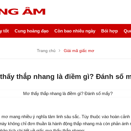
 tốt
Cung hoàng đạo
Còn bao nhiêu ngày
Bói hợp
Quẻ
Trang chủ
Giải mã giấc mơ
thấy thắp nhang là điềm gì? Đánh số 
 mơ mang nhiều ý nghĩa tâm linh sâu sắc. Tùy thuộc vào hoàn cảnh c
này không chỉ đơn thuần là hành động thắp nhang mà còn phản ánh nh
ân tích chi tiết về giấc mơ thấy thắp nhang: