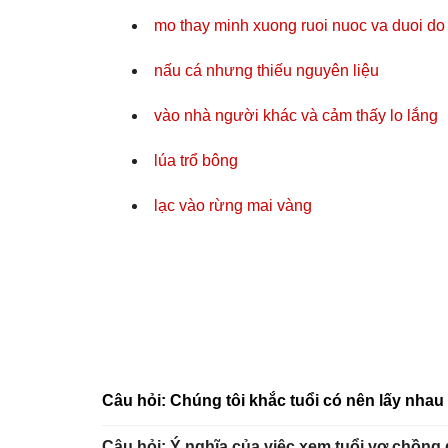
mo thay minh xuong ruoi nuoc va duoi do
nấu cá nhưng thiếu nguyên liệu
vào nhà người khác và cảm thấy lo lắng
lúa trổ bông
lạc vào rừng mai vàng
Câu hỏi: Chúng tôi khắc tuổi có nên lấy nha
Câu hỏi: Ý nghĩa của việc xem tuổi vợ chồng