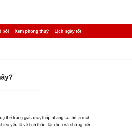
 bói
Xem phong thuỷ
Lịch ngày tốt
mấy?
ụ thể trong giấc mơ, thắp nhang có thể là một
iều yếu tố về tinh thần, tâm linh và những biến