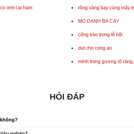
 co omt cai ham
rồng vàng bay cùng mây t
MO DANH BA CAY
cổng trào trong lễ hội
dut cho cong an
mình trong gương rõ ràng,
HỎI ĐÁP
u không?
 giàu nghèo?