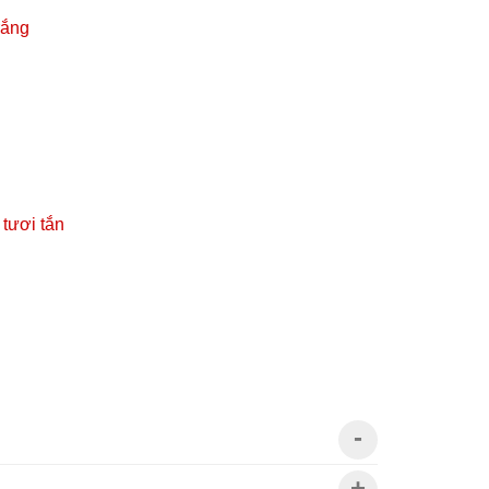
rắng
 tươi tắn