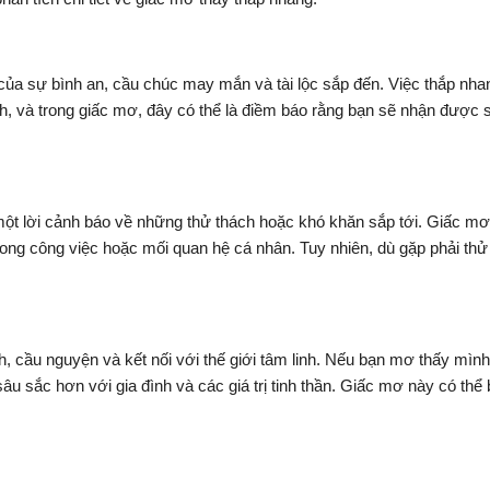
 của sự bình an, cầu chúc may mắn và tài lộc sắp đến. Việc thắp nh
linh, và trong giấc mơ, đây có thể là điềm báo rằng bạn sẽ nhận được 
một lời cảnh báo về những thử thách hoặc khó khăn sắp tới. Giấc mơ 
rong công việc hoặc mối quan hệ cá nhân. Tuy nhiên, dù gặp phải th
, cầu nguyện và kết nối với thế giới tâm linh. Nếu bạn mơ thấy mình t
u sắc hơn với gia đình và các giá trị tinh thần. Giấc mơ này có thể