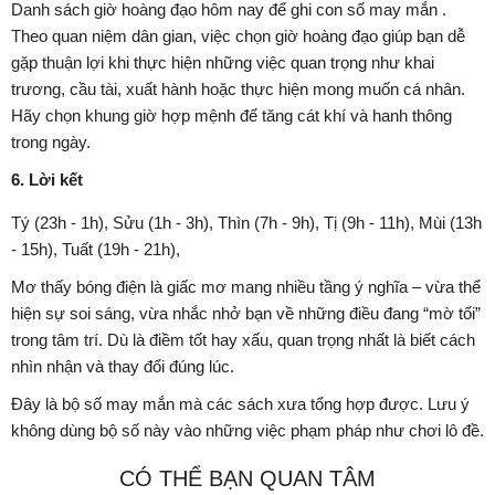
Danh sách giờ hoàng đạo hôm nay để ghi con số may mắn .
Theo quan niệm dân gian, việc chọn giờ hoàng đạo giúp bạn dễ
gặp thuận lợi khi thực hiện những việc quan trọng như khai
trương, cầu tài, xuất hành hoặc thực hiện mong muốn cá nhân.
Hãy chọn khung giờ hợp mệnh để tăng cát khí và hanh thông
trong ngày.
6. Lời kết
Tý (23h - 1h), Sửu (1h - 3h), Thìn (7h - 9h), Tị (9h - 11h), Mùi (13h
- 15h), Tuất (19h - 21h),
Mơ thấy bóng điện là giấc mơ mang nhiều tầng ý nghĩa – vừa thể
hiện sự soi sáng, vừa nhắc nhở bạn về những điều đang “mờ tối”
trong tâm trí. Dù là điềm tốt hay xấu, quan trọng nhất là biết cách
nhìn nhận và thay đổi đúng lúc.
Đây là bộ số may mắn mà các sách xưa tổng hợp được. Lưu ý
không dùng bộ số này vào những việc phạm pháp như chơi lô đề.
CÓ THỂ BẠN QUAN TÂM